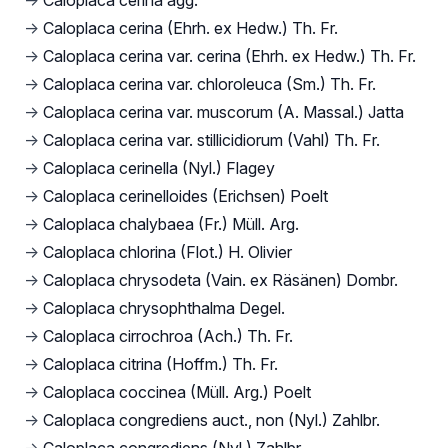
→
Caloplaca cerina agg.
→
Caloplaca cerina (Ehrh. ex Hedw.) Th. Fr.
→
Caloplaca cerina var. cerina (Ehrh. ex Hedw.) Th. Fr.
→
Caloplaca cerina var. chloroleuca (Sm.) Th. Fr.
→
Caloplaca cerina var. muscorum (A. Massal.) Jatta
→
Caloplaca cerina var. stillicidiorum (Vahl) Th. Fr.
→
Caloplaca cerinella (Nyl.) Flagey
→
Caloplaca cerinelloides (Erichsen) Poelt
→
Caloplaca chalybaea (Fr.) Müll. Arg.
→
Caloplaca chlorina (Flot.) H. Olivier
→
Caloplaca chrysodeta (Vain. ex Räsänen) Dombr.
→
Caloplaca chrysophthalma Degel.
→
Caloplaca cirrochroa (Ach.) Th. Fr.
→
Caloplaca citrina (Hoffm.) Th. Fr.
→
Caloplaca coccinea (Müll. Arg.) Poelt
→
Caloplaca congrediens auct., non (Nyl.) Zahlbr.