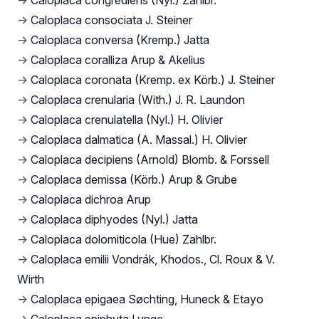
→
Caloplaca congrediens (Nyl.) Zahlbr.
→
Caloplaca consociata J. Steiner
→
Caloplaca conversa (Kremp.) Jatta
→
Caloplaca coralliza Arup & Akelius
→
Caloplaca coronata (Kremp. ex Körb.) J. Steiner
→
Caloplaca crenularia (With.) J. R. Laundon
→
Caloplaca crenulatella (Nyl.) H. Olivier
→
Caloplaca dalmatica (A. Massal.) H. Olivier
→
Caloplaca decipiens (Arnold) Blomb. & Forssell
→
Caloplaca demissa (Körb.) Arup & Grube
→
Caloplaca dichroa Arup
→
Caloplaca diphyodes (Nyl.) Jatta
→
Caloplaca dolomiticola (Hue) Zahlbr.
→
Caloplaca emilii Vondrák, Khodos., Cl. Roux & V.
Wirth
→
Caloplaca epigaea Søchting, Huneck & Etayo