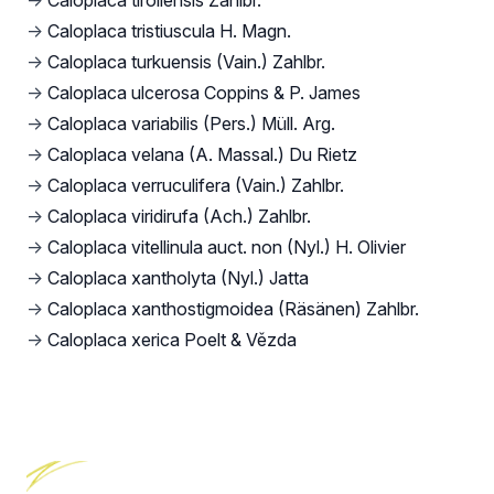
→
Caloplaca tiroliensis Zahlbr.
→
Caloplaca tristiuscula H. Magn.
→
Caloplaca turkuensis (Vain.) Zahlbr.
→
Caloplaca ulcerosa Coppins & P. James
→
Caloplaca variabilis (Pers.) Müll. Arg.
→
Caloplaca velana (A. Massal.) Du Rietz
→
Caloplaca verruculifera (Vain.) Zahlbr.
→
Caloplaca viridirufa (Ach.) Zahlbr.
→
Caloplaca vitellinula auct. non (Nyl.) H. Olivier
→
Caloplaca xantholyta (Nyl.) Jatta
→
Caloplaca xanthostigmoidea (Räsänen) Zahlbr.
→
Caloplaca xerica Poelt & Vězda
Footer