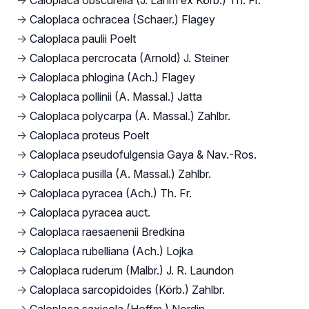
→
Caloplaca obscurella (J. Lahm ex Körb.) Th. Fr.
→
Caloplaca ochracea (Schaer.) Flagey
→
Caloplaca paulii Poelt
→
Caloplaca percrocata (Arnold) J. Steiner
→
Caloplaca phlogina (Ach.) Flagey
→
Caloplaca pollinii (A. Massal.) Jatta
→
Caloplaca polycarpa (A. Massal.) Zahlbr.
→
Caloplaca proteus Poelt
→
Caloplaca pseudofulgensia Gaya & Nav.-Ros.
→
Caloplaca pusilla (A. Massal.) Zahlbr.
→
Caloplaca pyracea (Ach.) Th. Fr.
→
Caloplaca pyracea auct.
→
Caloplaca raesaenenii Bredkina
→
Caloplaca rubelliana (Ach.) Lojka
→
Caloplaca ruderum (Malbr.) J. R. Laundon
→
Caloplaca sarcopidoides (Körb.) Zahlbr.