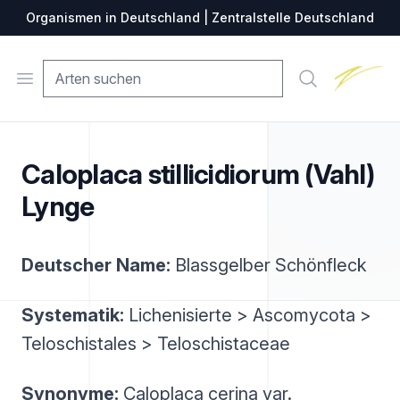
Organismen in Deutschland | Zentralstelle Deutschland
Zentralste
Open menu
Suche
Caloplaca stillicidiorum (Vahl)
Lynge
Deutscher Name:
Blassgelber Schönfleck
Systematik:
Lichenisierte > Ascomycota >
Teloschistales > Teloschistaceae
Synonyme:
Caloplaca cerina var.