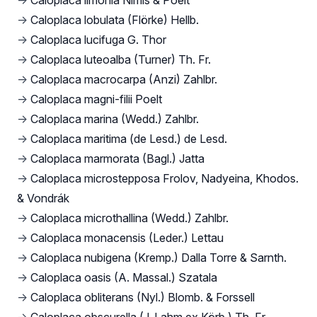
→
Caloplaca limonia Nimis & Poelt
→
Caloplaca lobulata (Flörke) Hellb.
→
Caloplaca lucifuga G. Thor
→
Caloplaca luteoalba (Turner) Th. Fr.
→
Caloplaca macrocarpa (Anzi) Zahlbr.
→
Caloplaca magni-filii Poelt
→
Caloplaca marina (Wedd.) Zahlbr.
→
Caloplaca maritima (de Lesd.) de Lesd.
→
Caloplaca marmorata (Bagl.) Jatta
→
Caloplaca microstepposa Frolov, Nadyeina, Khodos.
& Vondrák
→
Caloplaca microthallina (Wedd.) Zahlbr.
→
Caloplaca monacensis (Leder.) Lettau
→
Caloplaca nubigena (Kremp.) Dalla Torre & Sarnth.
→
Caloplaca oasis (A. Massal.) Szatala
→
Caloplaca obliterans (Nyl.) Blomb. & Forssell