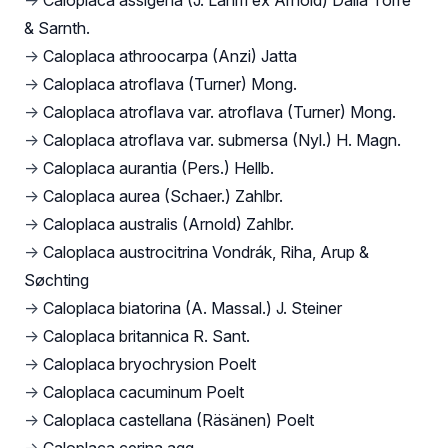
→
Caloplaca assigena (J. Lahm ex Arnold) Dalla Torre
& Sarnth.
→
Caloplaca athroocarpa (Anzi) Jatta
→
Caloplaca atroflava (Turner) Mong.
→
Caloplaca atroflava var. atroflava (Turner) Mong.
→
Caloplaca atroflava var. submersa (Nyl.) H. Magn.
→
Caloplaca aurantia (Pers.) Hellb.
→
Caloplaca aurea (Schaer.) Zahlbr.
→
Caloplaca australis (Arnold) Zahlbr.
→
Caloplaca austrocitrina Vondrák, Riha, Arup &
Søchting
→
Caloplaca biatorina (A. Massal.) J. Steiner
→
Caloplaca britannica R. Sant.
→
Caloplaca bryochrysion Poelt
→
Caloplaca cacuminum Poelt
→
Caloplaca castellana (Räsänen) Poelt