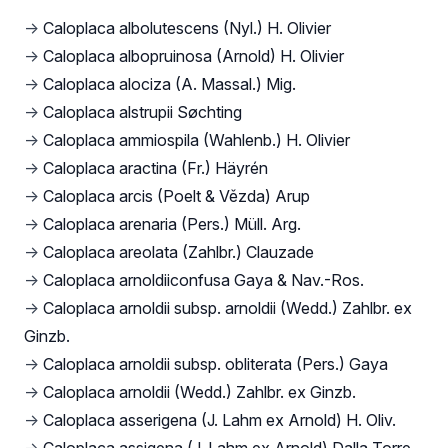
→
Caloplaca albolutescens (Nyl.) H. Olivier
→
Caloplaca albopruinosa (Arnold) H. Olivier
→
Caloplaca alociza (A. Massal.) Mig.
→
Caloplaca alstrupii Søchting
→
Caloplaca ammiospila (Wahlenb.) H. Olivier
→
Caloplaca aractina (Fr.) Häyrén
→
Caloplaca arcis (Poelt & Vězda) Arup
→
Caloplaca arenaria (Pers.) Müll. Arg.
→
Caloplaca areolata (Zahlbr.) Clauzade
→
Caloplaca arnoldiiconfusa Gaya & Nav.-Ros.
→
Caloplaca arnoldii subsp. arnoldii (Wedd.) Zahlbr. ex
Ginzb.
→
Caloplaca arnoldii subsp. obliterata (Pers.) Gaya
→
Caloplaca arnoldii (Wedd.) Zahlbr. ex Ginzb.
→
Caloplaca asserigena (J. Lahm ex Arnold) H. Oliv.