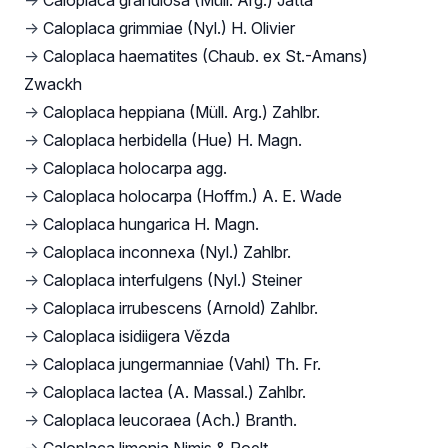
→
Caloplaca granulosa (Müll. Arg.) Jatta
→
Caloplaca grimmiae (Nyl.) H. Olivier
→
Caloplaca haematites (Chaub. ex St.-Amans)
Zwackh
→
Caloplaca heppiana (Müll. Arg.) Zahlbr.
→
Caloplaca herbidella (Hue) H. Magn.
→
Caloplaca holocarpa agg.
→
Caloplaca holocarpa (Hoffm.) A. E. Wade
→
Caloplaca hungarica H. Magn.
→
Caloplaca inconnexa (Nyl.) Zahlbr.
→
Caloplaca interfulgens (Nyl.) Steiner
→
Caloplaca irrubescens (Arnold) Zahlbr.
→
Caloplaca isidiigera Vězda
→
Caloplaca jungermanniae (Vahl) Th. Fr.
→
Caloplaca lactea (A. Massal.) Zahlbr.
→
Caloplaca leucoraea (Ach.) Branth.