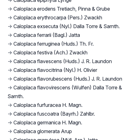
→
Caloplaca epiphyta Lynge
→
Caloplaca erodens Tretiach, Pinna & Grube
→
Caloplaca erythrocarpa (Pers.) Zwackh
→
Caloplaca exsecuta (Nyl.) Dalla Torre & Sarnth.
→
Caloplaca ferrarii (Bagl.) Jatta
→
Caloplaca ferruginea (Huds.) Th. Fr.
→
Caloplaca festiva (Ach.) Zwackh
→
Caloplaca flavescens (Huds.) J. R. Laundon
→
Caloplaca flavocitrina (Nyl.) H. Olivier
→
Caloplaca flavorubescens (Huds.) J. R. Laundon
→
Caloplaca flavovirescens (Wulfen) Dalla Torre &
Sarnth.
→
Caloplaca furfuracea H. Magn.
→
Caloplaca fuscoatra (Bayrh.) Zahlbr.
→
Caloplaca germanica H. Magn.
→
Caloplaca glomerata Arup