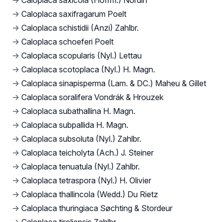
→
Caloplaca saxicola (Hoffm.) Nordin
→
Caloplaca saxifragarum Poelt
→
Caloplaca schistidii (Anzi) Zahlbr.
→
Caloplaca schoeferi Poelt
→
Caloplaca scopularis (Nyl.) Lettau
→
Caloplaca scotoplaca (Nyl.) H. Magn.
→
Caloplaca sinapisperma (Lam. & DC.) Maheu & Gillet
→
Caloplaca soralifera Vondrák & Hrouzek
→
Caloplaca subathallina H. Magn.
→
Caloplaca subpallida H. Magn.
→
Caloplaca subsoluta (Nyl.) Zahlbr.
→
Caloplaca teicholyta (Ach.) J. Steiner
→
Caloplaca tenuatula (Nyl.) Zahlbr.
→
Caloplaca tetraspora (Nyl.) H. Olivier
→
Caloplaca thallincola (Wedd.) Du Rietz
→
Caloplaca thuringiaca Søchting & Stordeur