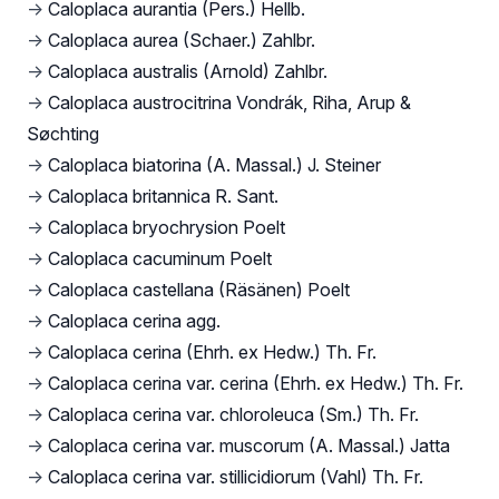
→
Caloplaca aurantia (Pers.) Hellb.
→
Caloplaca aurea (Schaer.) Zahlbr.
→
Caloplaca australis (Arnold) Zahlbr.
→
Caloplaca austrocitrina Vondrák, Riha, Arup &
Søchting
→
Caloplaca biatorina (A. Massal.) J. Steiner
→
Caloplaca britannica R. Sant.
→
Caloplaca bryochrysion Poelt
→
Caloplaca cacuminum Poelt
→
Caloplaca castellana (Räsänen) Poelt
→
Caloplaca cerina agg.
→
Caloplaca cerina (Ehrh. ex Hedw.) Th. Fr.
→
Caloplaca cerina var. cerina (Ehrh. ex Hedw.) Th. Fr.
→
Caloplaca cerina var. chloroleuca (Sm.) Th. Fr.
→
Caloplaca cerina var. muscorum (A. Massal.) Jatta
→
Caloplaca cerina var. stillicidiorum (Vahl) Th. Fr.