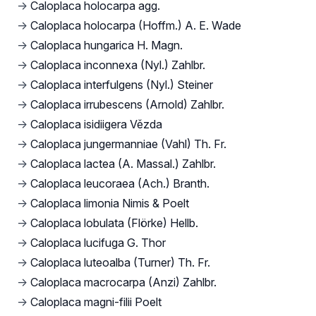
→
Caloplaca holocarpa agg.
→
Caloplaca holocarpa (Hoffm.) A. E. Wade
→
Caloplaca hungarica H. Magn.
→
Caloplaca inconnexa (Nyl.) Zahlbr.
→
Caloplaca interfulgens (Nyl.) Steiner
→
Caloplaca irrubescens (Arnold) Zahlbr.
→
Caloplaca isidiigera Vězda
→
Caloplaca jungermanniae (Vahl) Th. Fr.
→
Caloplaca lactea (A. Massal.) Zahlbr.
→
Caloplaca leucoraea (Ach.) Branth.
→
Caloplaca limonia Nimis & Poelt
→
Caloplaca lobulata (Flörke) Hellb.
→
Caloplaca lucifuga G. Thor
→
Caloplaca luteoalba (Turner) Th. Fr.
→
Caloplaca macrocarpa (Anzi) Zahlbr.
→
Caloplaca magni-filii Poelt