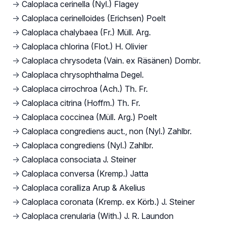
→
Caloplaca cerinella (Nyl.) Flagey
→
Caloplaca cerinelloides (Erichsen) Poelt
→
Caloplaca chalybaea (Fr.) Müll. Arg.
→
Caloplaca chlorina (Flot.) H. Olivier
→
Caloplaca chrysodeta (Vain. ex Räsänen) Dombr.
→
Caloplaca chrysophthalma Degel.
→
Caloplaca cirrochroa (Ach.) Th. Fr.
→
Caloplaca citrina (Hoffm.) Th. Fr.
→
Caloplaca coccinea (Müll. Arg.) Poelt
→
Caloplaca congrediens auct., non (Nyl.) Zahlbr.
→
Caloplaca congrediens (Nyl.) Zahlbr.
→
Caloplaca consociata J. Steiner
→
Caloplaca conversa (Kremp.) Jatta
→
Caloplaca coralliza Arup & Akelius
→
Caloplaca coronata (Kremp. ex Körb.) J. Steiner
→
Caloplaca crenularia (With.) J. R. Laundon