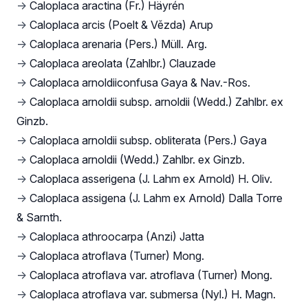
→
Caloplaca aractina (Fr.) Häyrén
→
Caloplaca arcis (Poelt & Vězda) Arup
→
Caloplaca arenaria (Pers.) Müll. Arg.
→
Caloplaca areolata (Zahlbr.) Clauzade
→
Caloplaca arnoldiiconfusa Gaya & Nav.-Ros.
→
Caloplaca arnoldii subsp. arnoldii (Wedd.) Zahlbr. ex
Ginzb.
→
Caloplaca arnoldii subsp. obliterata (Pers.) Gaya
→
Caloplaca arnoldii (Wedd.) Zahlbr. ex Ginzb.
→
Caloplaca asserigena (J. Lahm ex Arnold) H. Oliv.
→
Caloplaca assigena (J. Lahm ex Arnold) Dalla Torre
& Sarnth.
→
Caloplaca athroocarpa (Anzi) Jatta
→
Caloplaca atroflava (Turner) Mong.
→
Caloplaca atroflava var. atroflava (Turner) Mong.
→
Caloplaca atroflava var. submersa (Nyl.) H. Magn.