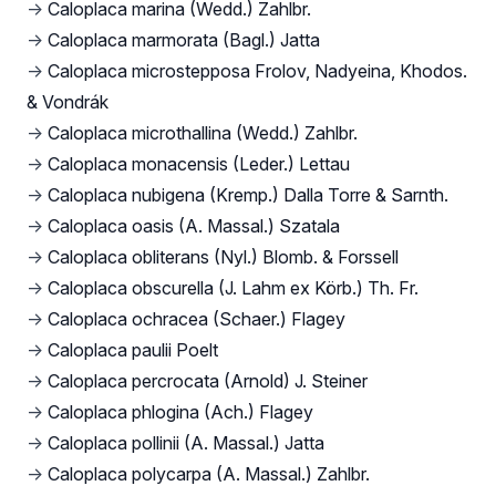
→
Caloplaca marina (Wedd.) Zahlbr.
→
Caloplaca marmorata (Bagl.) Jatta
→
Caloplaca microstepposa Frolov, Nadyeina, Khodos.
& Vondrák
→
Caloplaca microthallina (Wedd.) Zahlbr.
→
Caloplaca monacensis (Leder.) Lettau
→
Caloplaca nubigena (Kremp.) Dalla Torre & Sarnth.
→
Caloplaca oasis (A. Massal.) Szatala
→
Caloplaca obliterans (Nyl.) Blomb. & Forssell
→
Caloplaca obscurella (J. Lahm ex Körb.) Th. Fr.
→
Caloplaca ochracea (Schaer.) Flagey
→
Caloplaca paulii Poelt
→
Caloplaca percrocata (Arnold) J. Steiner
→
Caloplaca phlogina (Ach.) Flagey
→
Caloplaca pollinii (A. Massal.) Jatta
→
Caloplaca polycarpa (A. Massal.) Zahlbr.