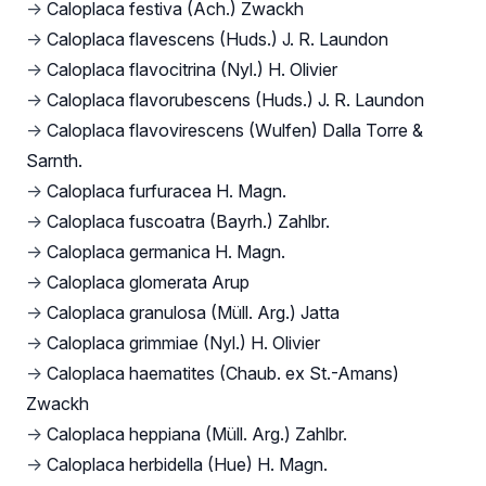
→
Caloplaca festiva (Ach.) Zwackh
→
Caloplaca flavescens (Huds.) J. R. Laundon
→
Caloplaca flavocitrina (Nyl.) H. Olivier
→
Caloplaca flavorubescens (Huds.) J. R. Laundon
→
Caloplaca flavovirescens (Wulfen) Dalla Torre &
Sarnth.
→
Caloplaca furfuracea H. Magn.
→
Caloplaca fuscoatra (Bayrh.) Zahlbr.
→
Caloplaca germanica H. Magn.
→
Caloplaca glomerata Arup
→
Caloplaca granulosa (Müll. Arg.) Jatta
→
Caloplaca grimmiae (Nyl.) H. Olivier
→
Caloplaca haematites (Chaub. ex St.-Amans)
Zwackh
→
Caloplaca heppiana (Müll. Arg.) Zahlbr.
→
Caloplaca herbidella (Hue) H. Magn.