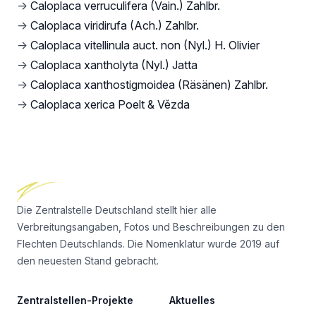
→
Caloplaca verruculifera (Vain.) Zahlbr.
→
Caloplaca viridirufa (Ach.) Zahlbr.
→
Caloplaca vitellinula auct. non (Nyl.) H. Olivier
→
Caloplaca xantholyta (Nyl.) Jatta
→
Caloplaca xanthostigmoidea (Räsänen) Zahlbr.
→
Caloplaca xerica Poelt & Vězda
Footer
Die Zentralstelle Deutschland stellt hier alle
Verbreitungsangaben, Fotos und Beschreibungen zu den
Flechten Deutschlands. Die Nomenklatur wurde 2019 auf
den neuesten Stand gebracht.
Zentralstellen-Projekte
Aktuelles