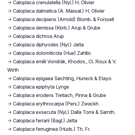
→
Caloplaca crenulatella (Nyl.) H. Olivier
→
Caloplaca dalmatica (A. Massal.) H. Olivier
→
Caloplaca decipiens (Arnold) Blomb. & Forssell
→
Caloplaca demissa (Körb.) Arup & Grube
→
Caloplaca dichroa Arup
→
Caloplaca diphyodes (Nyl.) Jatta
→
Caloplaca dolomiticola (Hue) Zahlbr.
→
Caloplaca emilii Vondrák, Khodos., Cl. Roux & V.
Wirth
→
Caloplaca epigaea Søchting, Huneck & Etayo
→
Caloplaca epiphyta Lynge
→
Caloplaca erodens Tretiach, Pinna & Grube
→
Caloplaca erythrocarpa (Pers.) Zwackh
→
Caloplaca exsecuta (Nyl.) Dalla Torre & Sarnth.
→
Caloplaca ferrarii (Bagl.) Jatta
→
Caloplaca ferruginea (Huds.) Th. Fr.