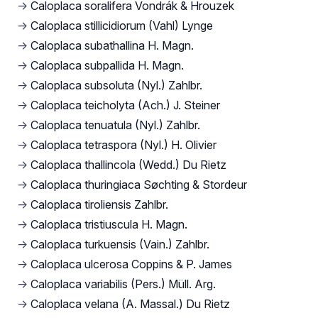
→
Caloplaca soralifera Vondrák & Hrouzek
→
Caloplaca stillicidiorum (Vahl) Lynge
→
Caloplaca subathallina H. Magn.
→
Caloplaca subpallida H. Magn.
→
Caloplaca subsoluta (Nyl.) Zahlbr.
→
Caloplaca teicholyta (Ach.) J. Steiner
→
Caloplaca tenuatula (Nyl.) Zahlbr.
→
Caloplaca tetraspora (Nyl.) H. Olivier
→
Caloplaca thallincola (Wedd.) Du Rietz
→
Caloplaca thuringiaca Søchting & Stordeur
→
Caloplaca tiroliensis Zahlbr.
→
Caloplaca tristiuscula H. Magn.
→
Caloplaca turkuensis (Vain.) Zahlbr.
→
Caloplaca ulcerosa Coppins & P. James
→
Caloplaca variabilis (Pers.) Müll. Arg.
→
Caloplaca velana (A. Massal.) Du Rietz