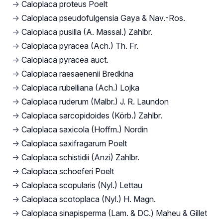
→
Caloplaca proteus Poelt
→
Caloplaca pseudofulgensia Gaya & Nav.-Ros.
→
Caloplaca pusilla (A. Massal.) Zahlbr.
→
Caloplaca pyracea (Ach.) Th. Fr.
→
Caloplaca pyracea auct.
→
Caloplaca raesaenenii Bredkina
→
Caloplaca rubelliana (Ach.) Lojka
→
Caloplaca ruderum (Malbr.) J. R. Laundon
→
Caloplaca sarcopidoides (Körb.) Zahlbr.
→
Caloplaca saxicola (Hoffm.) Nordin
→
Caloplaca saxifragarum Poelt
→
Caloplaca schistidii (Anzi) Zahlbr.
→
Caloplaca schoeferi Poelt
→
Caloplaca scopularis (Nyl.) Lettau
→
Caloplaca scotoplaca (Nyl.) H. Magn.
→
Caloplaca sinapisperma (Lam. & DC.) Maheu & Gillet