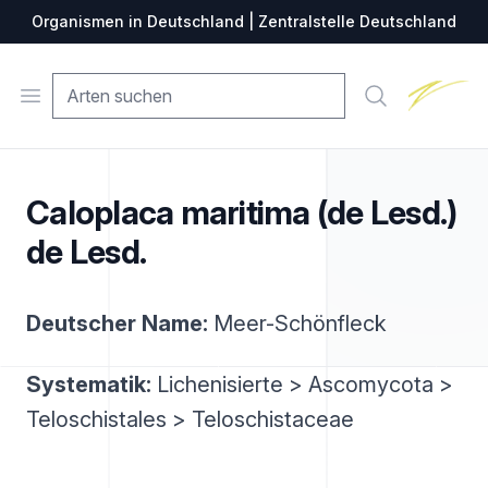
Organismen in Deutschland | Zentralstelle Deutschland
Zentralste
Open menu
Suche
Caloplaca maritima (de Lesd.)
de Lesd.
Deutscher Name:
Meer-Schönfleck
Systematik:
Lichenisierte > Ascomycota >
Teloschistales > Teloschistaceae