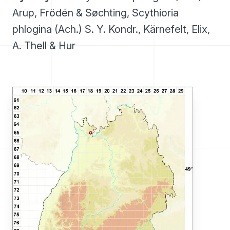
Arup, Frödén & Søchting, Scythioria
phlogina (Ach.) S. Y. Kondr., Kärnefelt, Elix,
A. Thell & Hur