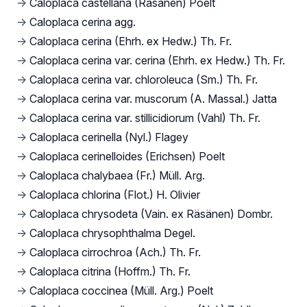
→
Caloplaca castellana (Räsänen) Poelt
→
Caloplaca cerina agg.
→
Caloplaca cerina (Ehrh. ex Hedw.) Th. Fr.
→
Caloplaca cerina var. cerina (Ehrh. ex Hedw.) Th. Fr.
→
Caloplaca cerina var. chloroleuca (Sm.) Th. Fr.
→
Caloplaca cerina var. muscorum (A. Massal.) Jatta
→
Caloplaca cerina var. stillicidiorum (Vahl) Th. Fr.
→
Caloplaca cerinella (Nyl.) Flagey
→
Caloplaca cerinelloides (Erichsen) Poelt
→
Caloplaca chalybaea (Fr.) Müll. Arg.
→
Caloplaca chlorina (Flot.) H. Olivier
→
Caloplaca chrysodeta (Vain. ex Räsänen) Dombr.
→
Caloplaca chrysophthalma Degel.
→
Caloplaca cirrochroa (Ach.) Th. Fr.
→
Caloplaca citrina (Hoffm.) Th. Fr.
→
Caloplaca coccinea (Müll. Arg.) Poelt