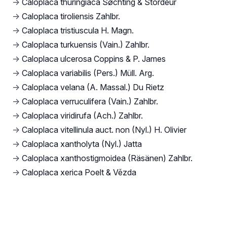
→
Caloplaca thuringiaca Søchting & Stordeur
→
Caloplaca tiroliensis Zahlbr.
→
Caloplaca tristiuscula H. Magn.
→
Caloplaca turkuensis (Vain.) Zahlbr.
→
Caloplaca ulcerosa Coppins & P. James
→
Caloplaca variabilis (Pers.) Müll. Arg.
→
Caloplaca velana (A. Massal.) Du Rietz
→
Caloplaca verruculifera (Vain.) Zahlbr.
→
Caloplaca viridirufa (Ach.) Zahlbr.
→
Caloplaca vitellinula auct. non (Nyl.) H. Olivier
→
Caloplaca xantholyta (Nyl.) Jatta
→
Caloplaca xanthostigmoidea (Räsänen) Zahlbr.
→
Caloplaca xerica Poelt & Vězda
Footer