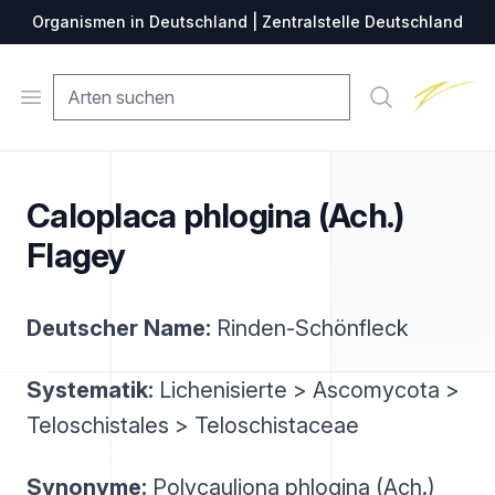
Organismen in Deutschland | Zentralstelle Deutschland
Zentralste
Open menu
Suche
Caloplaca phlogina (Ach.)
Flagey
Deutscher Name:
Rinden-Schönfleck
Systematik:
Lichenisierte > Ascomycota >
Teloschistales > Teloschistaceae
Synonyme:
Polycauliona phlogina (Ach.)