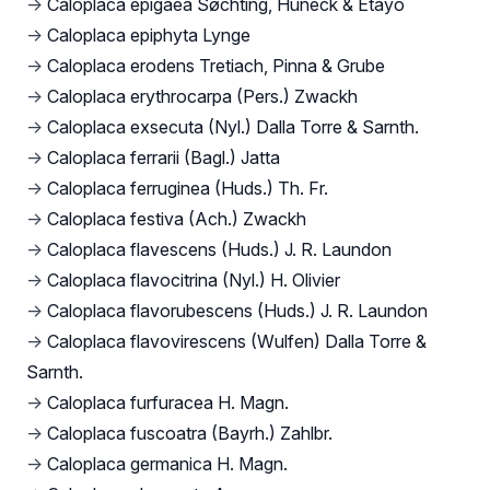
→
Caloplaca epigaea Søchting, Huneck & Etayo
→
Caloplaca epiphyta Lynge
→
Caloplaca erodens Tretiach, Pinna & Grube
→
Caloplaca erythrocarpa (Pers.) Zwackh
→
Caloplaca exsecuta (Nyl.) Dalla Torre & Sarnth.
→
Caloplaca ferrarii (Bagl.) Jatta
→
Caloplaca ferruginea (Huds.) Th. Fr.
→
Caloplaca festiva (Ach.) Zwackh
→
Caloplaca flavescens (Huds.) J. R. Laundon
→
Caloplaca flavocitrina (Nyl.) H. Olivier
→
Caloplaca flavorubescens (Huds.) J. R. Laundon
→
Caloplaca flavovirescens (Wulfen) Dalla Torre &
Sarnth.
→
Caloplaca furfuracea H. Magn.
→
Caloplaca fuscoatra (Bayrh.) Zahlbr.
→
Caloplaca germanica H. Magn.