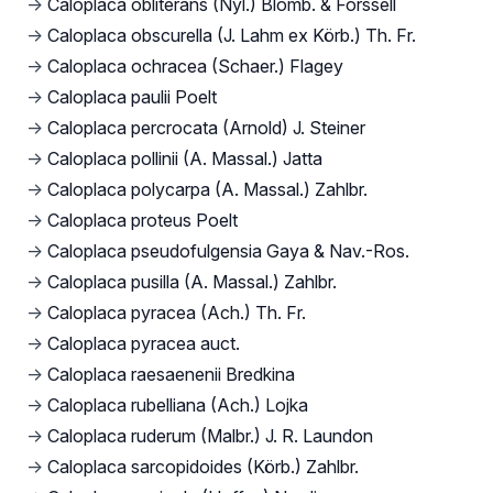
→
Caloplaca obliterans (Nyl.) Blomb. & Forssell
→
Caloplaca obscurella (J. Lahm ex Körb.) Th. Fr.
→
Caloplaca ochracea (Schaer.) Flagey
→
Caloplaca paulii Poelt
→
Caloplaca percrocata (Arnold) J. Steiner
→
Caloplaca pollinii (A. Massal.) Jatta
→
Caloplaca polycarpa (A. Massal.) Zahlbr.
→
Caloplaca proteus Poelt
→
Caloplaca pseudofulgensia Gaya & Nav.-Ros.
→
Caloplaca pusilla (A. Massal.) Zahlbr.
→
Caloplaca pyracea (Ach.) Th. Fr.
→
Caloplaca pyracea auct.
→
Caloplaca raesaenenii Bredkina
→
Caloplaca rubelliana (Ach.) Lojka
→
Caloplaca ruderum (Malbr.) J. R. Laundon
→
Caloplaca sarcopidoides (Körb.) Zahlbr.