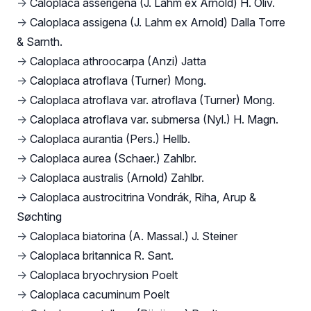
→
Caloplaca asserigena (J. Lahm ex Arnold) H. Oliv.
→
Caloplaca assigena (J. Lahm ex Arnold) Dalla Torre
& Sarnth.
→
Caloplaca athroocarpa (Anzi) Jatta
→
Caloplaca atroflava (Turner) Mong.
→
Caloplaca atroflava var. atroflava (Turner) Mong.
→
Caloplaca atroflava var. submersa (Nyl.) H. Magn.
→
Caloplaca aurantia (Pers.) Hellb.
→
Caloplaca aurea (Schaer.) Zahlbr.
→
Caloplaca australis (Arnold) Zahlbr.
→
Caloplaca austrocitrina Vondrák, Riha, Arup &
Søchting
→
Caloplaca biatorina (A. Massal.) J. Steiner
→
Caloplaca britannica R. Sant.
→
Caloplaca bryochrysion Poelt
→
Caloplaca cacuminum Poelt