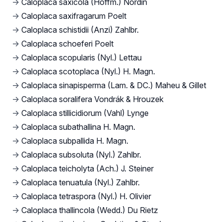
→
Caloplaca saxicola (Hoffm.) Nordin
→
Caloplaca saxifragarum Poelt
→
Caloplaca schistidii (Anzi) Zahlbr.
→
Caloplaca schoeferi Poelt
→
Caloplaca scopularis (Nyl.) Lettau
→
Caloplaca scotoplaca (Nyl.) H. Magn.
→
Caloplaca sinapisperma (Lam. & DC.) Maheu & Gillet
→
Caloplaca soralifera Vondrák & Hrouzek
→
Caloplaca stillicidiorum (Vahl) Lynge
→
Caloplaca subathallina H. Magn.
→
Caloplaca subpallida H. Magn.
→
Caloplaca subsoluta (Nyl.) Zahlbr.
→
Caloplaca teicholyta (Ach.) J. Steiner
→
Caloplaca tenuatula (Nyl.) Zahlbr.
→
Caloplaca tetraspora (Nyl.) H. Olivier
→
Caloplaca thallincola (Wedd.) Du Rietz