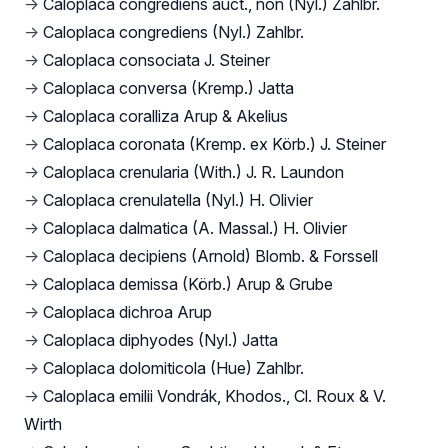
→
Caloplaca congrediens auct., non (Nyl.) Zahlbr.
→
Caloplaca congrediens (Nyl.) Zahlbr.
→
Caloplaca consociata J. Steiner
→
Caloplaca conversa (Kremp.) Jatta
→
Caloplaca coralliza Arup & Akelius
→
Caloplaca coronata (Kremp. ex Körb.) J. Steiner
→
Caloplaca crenularia (With.) J. R. Laundon
→
Caloplaca crenulatella (Nyl.) H. Olivier
→
Caloplaca dalmatica (A. Massal.) H. Olivier
→
Caloplaca decipiens (Arnold) Blomb. & Forssell
→
Caloplaca demissa (Körb.) Arup & Grube
→
Caloplaca dichroa Arup
→
Caloplaca diphyodes (Nyl.) Jatta
→
Caloplaca dolomiticola (Hue) Zahlbr.
→
Caloplaca emilii Vondrák, Khodos., Cl. Roux & V.
Wirth