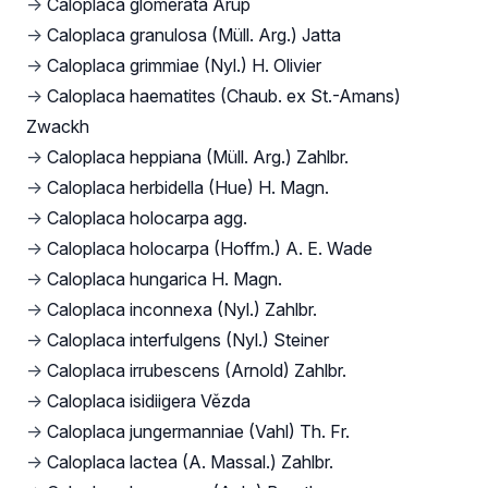
→
Caloplaca glomerata Arup
→
Caloplaca granulosa (Müll. Arg.) Jatta
→
Caloplaca grimmiae (Nyl.) H. Olivier
→
Caloplaca haematites (Chaub. ex St.-Amans)
Zwackh
→
Caloplaca heppiana (Müll. Arg.) Zahlbr.
→
Caloplaca herbidella (Hue) H. Magn.
→
Caloplaca holocarpa agg.
→
Caloplaca holocarpa (Hoffm.) A. E. Wade
→
Caloplaca hungarica H. Magn.
→
Caloplaca inconnexa (Nyl.) Zahlbr.
→
Caloplaca interfulgens (Nyl.) Steiner
→
Caloplaca irrubescens (Arnold) Zahlbr.
→
Caloplaca isidiigera Vězda
→
Caloplaca jungermanniae (Vahl) Th. Fr.
→
Caloplaca lactea (A. Massal.) Zahlbr.