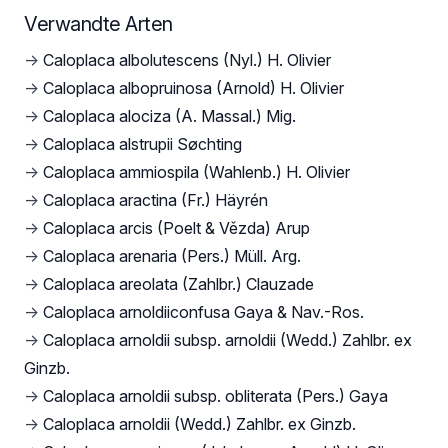
Verwandte Arten
→
Caloplaca albolutescens (Nyl.) H. Olivier
→
Caloplaca albopruinosa (Arnold) H. Olivier
→
Caloplaca alociza (A. Massal.) Mig.
→
Caloplaca alstrupii Søchting
→
Caloplaca ammiospila (Wahlenb.) H. Olivier
→
Caloplaca aractina (Fr.) Häyrén
→
Caloplaca arcis (Poelt & Vězda) Arup
→
Caloplaca arenaria (Pers.) Müll. Arg.
→
Caloplaca areolata (Zahlbr.) Clauzade
→
Caloplaca arnoldiiconfusa Gaya & Nav.-Ros.
→
Caloplaca arnoldii subsp. arnoldii (Wedd.) Zahlbr. ex
Ginzb.
→
Caloplaca arnoldii subsp. obliterata (Pers.) Gaya
→
Caloplaca arnoldii (Wedd.) Zahlbr. ex Ginzb.