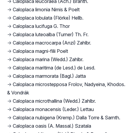
→
Caloplaca leucoraea (Ach.) Branth.
→
Caloplaca limonia Nimis & Poelt
→
Caloplaca lobulata (Flörke) Hellb.
→
Caloplaca lucifuga G. Thor
→
Caloplaca luteoalba (Turner) Th. Fr.
→
Caloplaca macrocarpa (Anzi) Zahlbr.
→
Caloplaca magni-filii Poelt
→
Caloplaca marina (Wedd.) Zahlbr.
→
Caloplaca maritima (de Lesd.) de Lesd.
→
Caloplaca marmorata (Bagl.) Jatta
→
Caloplaca microstepposa Frolov, Nadyeina, Khodos.
& Vondrák
→
Caloplaca microthallina (Wedd.) Zahlbr.
→
Caloplaca monacensis (Leder.) Lettau
→
Caloplaca nubigena (Kremp.) Dalla Torre & Sarnth.
→
Caloplaca oasis (A. Massal.) Szatala