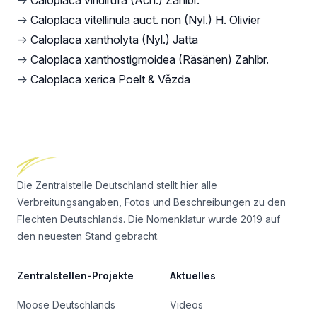
→
Caloplaca viridirufa (Ach.) Zahlbr.
→
Caloplaca vitellinula auct. non (Nyl.) H. Olivier
→
Caloplaca xantholyta (Nyl.) Jatta
→
Caloplaca xanthostigmoidea (Räsänen) Zahlbr.
→
Caloplaca xerica Poelt & Vězda
Footer
Die Zentralstelle Deutschland stellt hier alle
Verbreitungsangaben, Fotos und Beschreibungen zu den
Flechten Deutschlands. Die Nomenklatur wurde 2019 auf
den neuesten Stand gebracht.
Zentralstellen-Projekte
Aktuelles
Moose Deutschlands
Videos