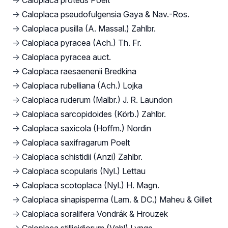
→
Caloplaca proteus Poelt
→
Caloplaca pseudofulgensia Gaya & Nav.-Ros.
→
Caloplaca pusilla (A. Massal.) Zahlbr.
→
Caloplaca pyracea (Ach.) Th. Fr.
→
Caloplaca pyracea auct.
→
Caloplaca raesaenenii Bredkina
→
Caloplaca rubelliana (Ach.) Lojka
→
Caloplaca ruderum (Malbr.) J. R. Laundon
→
Caloplaca sarcopidoides (Körb.) Zahlbr.
→
Caloplaca saxicola (Hoffm.) Nordin
→
Caloplaca saxifragarum Poelt
→
Caloplaca schistidii (Anzi) Zahlbr.
→
Caloplaca scopularis (Nyl.) Lettau
→
Caloplaca scotoplaca (Nyl.) H. Magn.
→
Caloplaca sinapisperma (Lam. & DC.) Maheu & Gillet
→
Caloplaca soralifera Vondrák & Hrouzek