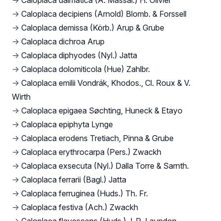
→
Caloplaca dalmatica (A. Massal.) H. Olivier
→
Caloplaca decipiens (Arnold) Blomb. & Forssell
→
Caloplaca demissa (Körb.) Arup & Grube
→
Caloplaca dichroa Arup
→
Caloplaca diphyodes (Nyl.) Jatta
→
Caloplaca dolomiticola (Hue) Zahlbr.
→
Caloplaca emilii Vondrák, Khodos., Cl. Roux & V.
Wirth
→
Caloplaca epigaea Søchting, Huneck & Etayo
→
Caloplaca epiphyta Lynge
→
Caloplaca erodens Tretiach, Pinna & Grube
→
Caloplaca erythrocarpa (Pers.) Zwackh
→
Caloplaca exsecuta (Nyl.) Dalla Torre & Sarnth.
→
Caloplaca ferrarii (Bagl.) Jatta
→
Caloplaca ferruginea (Huds.) Th. Fr.
→
Caloplaca festiva (Ach.) Zwackh