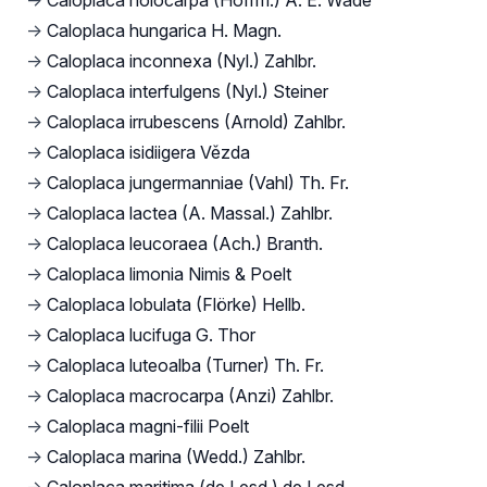
→
Caloplaca holocarpa (Hoffm.) A. E. Wade
→
Caloplaca hungarica H. Magn.
→
Caloplaca inconnexa (Nyl.) Zahlbr.
→
Caloplaca interfulgens (Nyl.) Steiner
→
Caloplaca irrubescens (Arnold) Zahlbr.
→
Caloplaca isidiigera Vězda
→
Caloplaca jungermanniae (Vahl) Th. Fr.
→
Caloplaca lactea (A. Massal.) Zahlbr.
→
Caloplaca leucoraea (Ach.) Branth.
→
Caloplaca limonia Nimis & Poelt
→
Caloplaca lobulata (Flörke) Hellb.
→
Caloplaca lucifuga G. Thor
→
Caloplaca luteoalba (Turner) Th. Fr.
→
Caloplaca macrocarpa (Anzi) Zahlbr.
→
Caloplaca magni-filii Poelt
→
Caloplaca marina (Wedd.) Zahlbr.