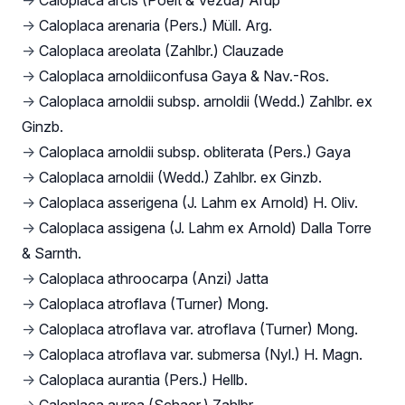
→
Caloplaca arcis (Poelt & Vězda) Arup
→
Caloplaca arenaria (Pers.) Müll. Arg.
→
Caloplaca areolata (Zahlbr.) Clauzade
→
Caloplaca arnoldiiconfusa Gaya & Nav.-Ros.
→
Caloplaca arnoldii subsp. arnoldii (Wedd.) Zahlbr. ex
Ginzb.
→
Caloplaca arnoldii subsp. obliterata (Pers.) Gaya
→
Caloplaca arnoldii (Wedd.) Zahlbr. ex Ginzb.
→
Caloplaca asserigena (J. Lahm ex Arnold) H. Oliv.
→
Caloplaca assigena (J. Lahm ex Arnold) Dalla Torre
& Sarnth.
→
Caloplaca athroocarpa (Anzi) Jatta
→
Caloplaca atroflava (Turner) Mong.
→
Caloplaca atroflava var. atroflava (Turner) Mong.
→
Caloplaca atroflava var. submersa (Nyl.) H. Magn.
→
Caloplaca aurantia (Pers.) Hellb.