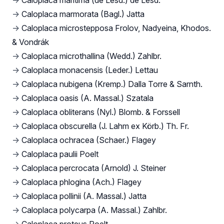
→
Caloplaca maritima (de Lesd.) de Lesd.
→
Caloplaca marmorata (Bagl.) Jatta
→
Caloplaca microstepposa Frolov, Nadyeina, Khodos.
& Vondrák
→
Caloplaca microthallina (Wedd.) Zahlbr.
→
Caloplaca monacensis (Leder.) Lettau
→
Caloplaca nubigena (Kremp.) Dalla Torre & Sarnth.
→
Caloplaca oasis (A. Massal.) Szatala
→
Caloplaca obliterans (Nyl.) Blomb. & Forssell
→
Caloplaca obscurella (J. Lahm ex Körb.) Th. Fr.
→
Caloplaca ochracea (Schaer.) Flagey
→
Caloplaca paulii Poelt
→
Caloplaca percrocata (Arnold) J. Steiner
→
Caloplaca phlogina (Ach.) Flagey
→
Caloplaca pollinii (A. Massal.) Jatta
→
Caloplaca polycarpa (A. Massal.) Zahlbr.