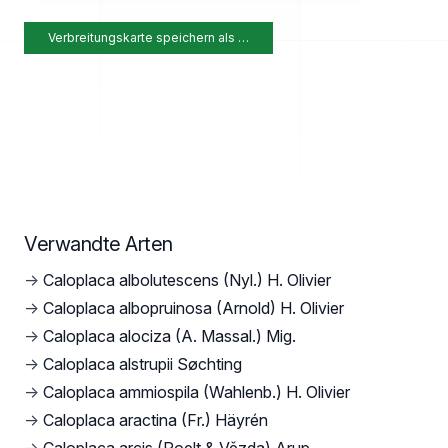
Verbreitungskarte speichern als …
Verwandte Arten
→
Caloplaca albolutescens (Nyl.) H. Olivier
→
Caloplaca albopruinosa (Arnold) H. Olivier
→
Caloplaca alociza (A. Massal.) Mig.
→
Caloplaca alstrupii Søchting
→
Caloplaca ammiospila (Wahlenb.) H. Olivier
→
Caloplaca aractina (Fr.) Häyrén