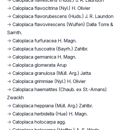
→
Caloplaca flavescens (Huds.) J. R. Laundon
→
Caloplaca flavocitrina (Nyl.) H. Olivier
→
Caloplaca flavorubescens (Huds.) J. R. Laundon
→
Caloplaca flavovirescens (Wulfen) Dalla Torre &
Sarnth.
→
Caloplaca furfuracea H. Magn.
→
Caloplaca fuscoatra (Bayrh.) Zahlbr.
→
Caloplaca germanica H. Magn.
→
Caloplaca glomerata Arup
→
Caloplaca granulosa (Müll. Arg.) Jatta
→
Caloplaca grimmiae (Nyl.) H. Olivier
→
Caloplaca haematites (Chaub. ex St.-Amans)
Zwackh
→
Caloplaca heppiana (Müll. Arg.) Zahlbr.
→
Caloplaca herbidella (Hue) H. Magn.
→
Caloplaca holocarpa agg.