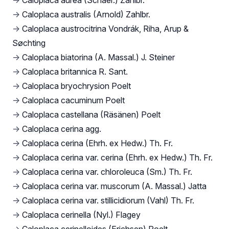
→
Caloplaca aurea (Schaer.) Zahlbr.
→
Caloplaca australis (Arnold) Zahlbr.
→
Caloplaca austrocitrina Vondrák, Riha, Arup &
Søchting
→
Caloplaca biatorina (A. Massal.) J. Steiner
→
Caloplaca britannica R. Sant.
→
Caloplaca bryochrysion Poelt
→
Caloplaca cacuminum Poelt
→
Caloplaca castellana (Räsänen) Poelt
→
Caloplaca cerina agg.
→
Caloplaca cerina (Ehrh. ex Hedw.) Th. Fr.
→
Caloplaca cerina var. cerina (Ehrh. ex Hedw.) Th. Fr.
→
Caloplaca cerina var. chloroleuca (Sm.) Th. Fr.
→
Caloplaca cerina var. muscorum (A. Massal.) Jatta
→
Caloplaca cerina var. stillicidiorum (Vahl) Th. Fr.
→
Caloplaca cerinella (Nyl.) Flagey