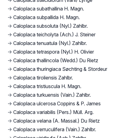
→
Caloplaca stillicidiorum (Vahl) Lynge
→
Caloplaca subathallina H. Magn.
→
Caloplaca subpallida H. Magn.
→
Caloplaca subsoluta (Nyl.) Zahlbr.
→
Caloplaca teicholyta (Ach.) J. Steiner
→
Caloplaca tenuatula (Nyl.) Zahlbr.
→
Caloplaca tetraspora (Nyl.) H. Olivier
→
Caloplaca thallincola (Wedd.) Du Rietz
→
Caloplaca thuringiaca Søchting & Stordeur
→
Caloplaca tiroliensis Zahlbr.
→
Caloplaca tristiuscula H. Magn.
→
Caloplaca turkuensis (Vain.) Zahlbr.
→
Caloplaca ulcerosa Coppins & P. James
→
Caloplaca variabilis (Pers.) Müll. Arg.
→
Caloplaca velana (A. Massal.) Du Rietz
→
Caloplaca verruculifera (Vain.) Zahlbr.