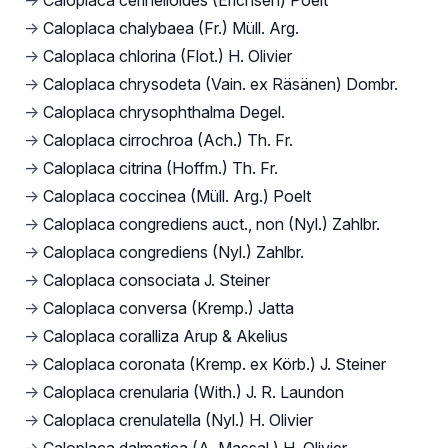
→
Caloplaca cerinelloides (Erichsen) Poelt
→
Caloplaca chalybaea (Fr.) Müll. Arg.
→
Caloplaca chlorina (Flot.) H. Olivier
→
Caloplaca chrysodeta (Vain. ex Räsänen) Dombr.
→
Caloplaca chrysophthalma Degel.
→
Caloplaca cirrochroa (Ach.) Th. Fr.
→
Caloplaca citrina (Hoffm.) Th. Fr.
→
Caloplaca coccinea (Müll. Arg.) Poelt
→
Caloplaca congrediens auct., non (Nyl.) Zahlbr.
→
Caloplaca congrediens (Nyl.) Zahlbr.
→
Caloplaca consociata J. Steiner
→
Caloplaca conversa (Kremp.) Jatta
→
Caloplaca coralliza Arup & Akelius
→
Caloplaca coronata (Kremp. ex Körb.) J. Steiner
→
Caloplaca crenularia (With.) J. R. Laundon
→
Caloplaca crenulatella (Nyl.) H. Olivier