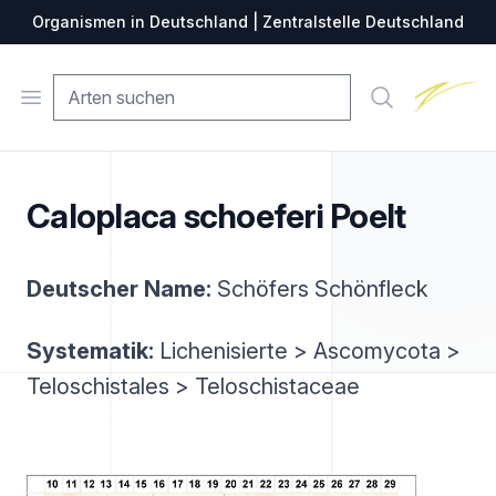
Organismen in Deutschland | Zentralstelle Deutschland
Zentralste
Open menu
Suche
Caloplaca schoeferi Poelt
Deutscher Name:
Schöfers Schönfleck
Systematik:
Lichenisierte > Ascomycota >
Teloschistales > Teloschistaceae