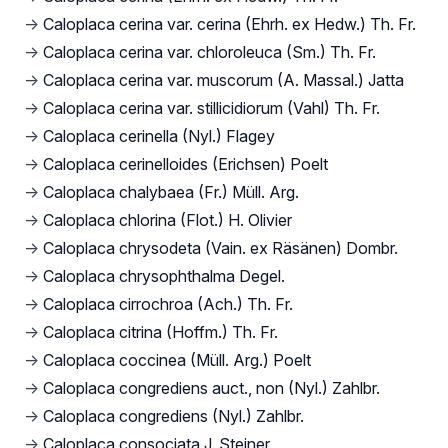
→
Caloplaca cerina var. cerina (Ehrh. ex Hedw.) Th. Fr.
→
Caloplaca cerina var. chloroleuca (Sm.) Th. Fr.
→
Caloplaca cerina var. muscorum (A. Massal.) Jatta
→
Caloplaca cerina var. stillicidiorum (Vahl) Th. Fr.
→
Caloplaca cerinella (Nyl.) Flagey
→
Caloplaca cerinelloides (Erichsen) Poelt
→
Caloplaca chalybaea (Fr.) Müll. Arg.
→
Caloplaca chlorina (Flot.) H. Olivier
→
Caloplaca chrysodeta (Vain. ex Räsänen) Dombr.
→
Caloplaca chrysophthalma Degel.
→
Caloplaca cirrochroa (Ach.) Th. Fr.
→
Caloplaca citrina (Hoffm.) Th. Fr.
→
Caloplaca coccinea (Müll. Arg.) Poelt
→
Caloplaca congrediens auct., non (Nyl.) Zahlbr.
→
Caloplaca congrediens (Nyl.) Zahlbr.
→
Caloplaca consociata J. Steiner