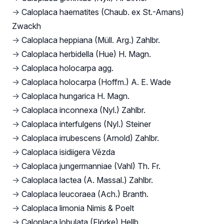
→
Caloplaca haematites (Chaub. ex St.-Amans)
Zwackh
→
Caloplaca heppiana (Müll. Arg.) Zahlbr.
→
Caloplaca herbidella (Hue) H. Magn.
→
Caloplaca holocarpa agg.
→
Caloplaca holocarpa (Hoffm.) A. E. Wade
→
Caloplaca hungarica H. Magn.
→
Caloplaca inconnexa (Nyl.) Zahlbr.
→
Caloplaca interfulgens (Nyl.) Steiner
→
Caloplaca irrubescens (Arnold) Zahlbr.
→
Caloplaca isidiigera Vězda
→
Caloplaca jungermanniae (Vahl) Th. Fr.
→
Caloplaca lactea (A. Massal.) Zahlbr.
→
Caloplaca leucoraea (Ach.) Branth.
→
Caloplaca limonia Nimis & Poelt
→
Caloplaca lobulata (Flörke) Hellb.