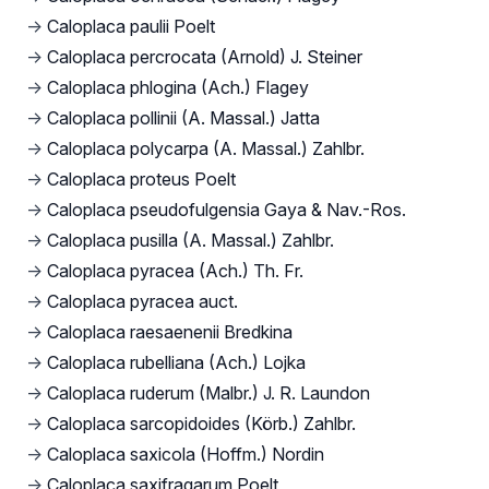
→
Caloplaca paulii Poelt
→
Caloplaca percrocata (Arnold) J. Steiner
→
Caloplaca phlogina (Ach.) Flagey
→
Caloplaca pollinii (A. Massal.) Jatta
→
Caloplaca polycarpa (A. Massal.) Zahlbr.
→
Caloplaca proteus Poelt
→
Caloplaca pseudofulgensia Gaya & Nav.-Ros.
→
Caloplaca pusilla (A. Massal.) Zahlbr.
→
Caloplaca pyracea (Ach.) Th. Fr.
→
Caloplaca pyracea auct.
→
Caloplaca raesaenenii Bredkina
→
Caloplaca rubelliana (Ach.) Lojka
→
Caloplaca ruderum (Malbr.) J. R. Laundon
→
Caloplaca sarcopidoides (Körb.) Zahlbr.
→
Caloplaca saxicola (Hoffm.) Nordin
→
Caloplaca saxifragarum Poelt