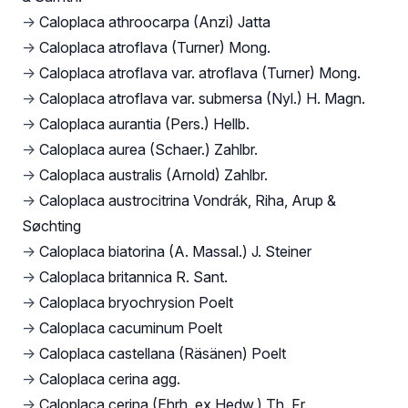
→
Caloplaca athroocarpa (Anzi) Jatta
→
Caloplaca atroflava (Turner) Mong.
→
Caloplaca atroflava var. atroflava (Turner) Mong.
→
Caloplaca atroflava var. submersa (Nyl.) H. Magn.
→
Caloplaca aurantia (Pers.) Hellb.
→
Caloplaca aurea (Schaer.) Zahlbr.
→
Caloplaca australis (Arnold) Zahlbr.
→
Caloplaca austrocitrina Vondrák, Riha, Arup &
Søchting
→
Caloplaca biatorina (A. Massal.) J. Steiner
→
Caloplaca britannica R. Sant.
→
Caloplaca bryochrysion Poelt
→
Caloplaca cacuminum Poelt
→
Caloplaca castellana (Räsänen) Poelt
→
Caloplaca cerina agg.
→
Caloplaca cerina (Ehrh. ex Hedw.) Th. Fr.