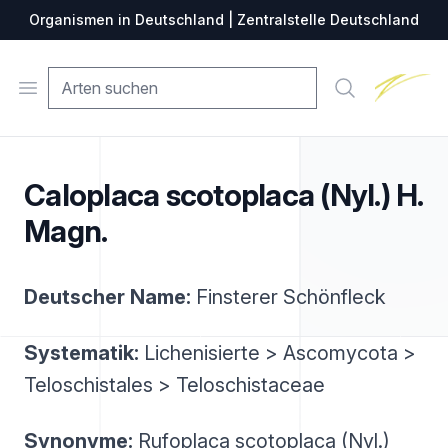
Organismen in Deutschland | Zentralstelle Deutschland
Zentralste
Open menu
Suche
Caloplaca scotoplaca (Nyl.) H.
Magn.
Deutscher Name:
Finsterer Schönfleck
Systematik:
Lichenisierte > Ascomycota >
Teloschistales > Teloschistaceae
Synonyme:
Rufoplaca scotoplaca (Nyl.)