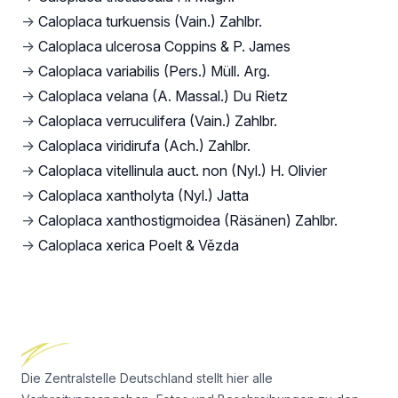
→
Caloplaca turkuensis (Vain.) Zahlbr.
→
Caloplaca ulcerosa Coppins & P. James
→
Caloplaca variabilis (Pers.) Müll. Arg.
→
Caloplaca velana (A. Massal.) Du Rietz
→
Caloplaca verruculifera (Vain.) Zahlbr.
→
Caloplaca viridirufa (Ach.) Zahlbr.
→
Caloplaca vitellinula auct. non (Nyl.) H. Olivier
→
Caloplaca xantholyta (Nyl.) Jatta
→
Caloplaca xanthostigmoidea (Räsänen) Zahlbr.
→
Caloplaca xerica Poelt & Vězda
Footer
Die Zentralstelle Deutschland stellt hier alle