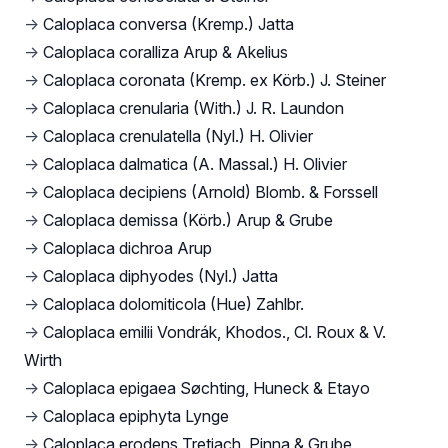
→
Caloplaca conversa (Kremp.) Jatta
→
Caloplaca coralliza Arup & Akelius
→
Caloplaca coronata (Kremp. ex Körb.) J. Steiner
→
Caloplaca crenularia (With.) J. R. Laundon
→
Caloplaca crenulatella (Nyl.) H. Olivier
→
Caloplaca dalmatica (A. Massal.) H. Olivier
→
Caloplaca decipiens (Arnold) Blomb. & Forssell
→
Caloplaca demissa (Körb.) Arup & Grube
→
Caloplaca dichroa Arup
→
Caloplaca diphyodes (Nyl.) Jatta
→
Caloplaca dolomiticola (Hue) Zahlbr.
→
Caloplaca emilii Vondrák, Khodos., Cl. Roux & V.
Wirth
→
Caloplaca epigaea Søchting, Huneck & Etayo
→
Caloplaca epiphyta Lynge
→
Caloplaca erodens Tretiach, Pinna & Grube