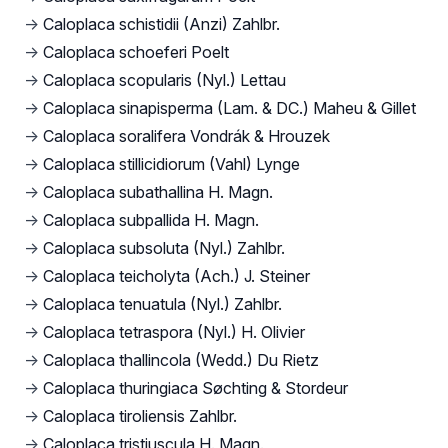
→
Caloplaca schistidii (Anzi) Zahlbr.
→
Caloplaca schoeferi Poelt
→
Caloplaca scopularis (Nyl.) Lettau
→
Caloplaca sinapisperma (Lam. & DC.) Maheu & Gillet
→
Caloplaca soralifera Vondrák & Hrouzek
→
Caloplaca stillicidiorum (Vahl) Lynge
→
Caloplaca subathallina H. Magn.
→
Caloplaca subpallida H. Magn.
→
Caloplaca subsoluta (Nyl.) Zahlbr.
→
Caloplaca teicholyta (Ach.) J. Steiner
→
Caloplaca tenuatula (Nyl.) Zahlbr.
→
Caloplaca tetraspora (Nyl.) H. Olivier
→
Caloplaca thallincola (Wedd.) Du Rietz
→
Caloplaca thuringiaca Søchting & Stordeur
→
Caloplaca tiroliensis Zahlbr.
→
Caloplaca tristiuscula H. Magn.