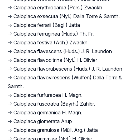
→
Caloplaca erythrocarpa (Pers.) Zwackh
→
Caloplaca exsecuta (Nyl.) Dalla Torre & Sarnth.
→
Caloplaca ferrarii (Bagl.) Jatta
→
Caloplaca ferruginea (Huds.) Th. Fr.
→
Caloplaca festiva (Ach.) Zwackh
→
Caloplaca flavescens (Huds.) J. R. Laundon
→
Caloplaca flavocitrina (Nyl.) H. Olivier
→
Caloplaca flavorubescens (Huds.) J. R. Laundon
→
Caloplaca flavovirescens (Wulfen) Dalla Torre &
Sarnth.
→
Caloplaca furfuracea H. Magn.
→
Caloplaca fuscoatra (Bayrh.) Zahlbr.
→
Caloplaca germanica H. Magn.
→
Caloplaca glomerata Arup
→
Caloplaca granulosa (Müll. Arg.) Jatta
→
Caloplaca grimmiae (Nyl.) H. Olivier