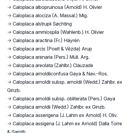
→
Caloplaca albopruinosa (Arnold) H. Olivier
→
Caloplaca alociza (A. Massal.) Mig.
→
Caloplaca alstrupii Søchting
→
Caloplaca ammiospila (Wahlenb.) H. Olivier
→
Caloplaca aractina (Fr.) Häyrén
→
Caloplaca arcis (Poelt & Vězda) Arup
→
Caloplaca arenaria (Pers.) Müll. Arg.
→
Caloplaca areolata (Zahlbr.) Clauzade
→
Caloplaca arnoldiiconfusa Gaya & Nav.-Ros.
→
Caloplaca arnoldii subsp. arnoldii (Wedd.) Zahlbr. ex
Ginzb.
→
Caloplaca arnoldii subsp. obliterata (Pers.) Gaya
→
Caloplaca arnoldii (Wedd.) Zahlbr. ex Ginzb.
→
Caloplaca asserigena (J. Lahm ex Arnold) H. Oliv.
→
Caloplaca assigena (J. Lahm ex Arnold) Dalla Torre
& Sarnth.