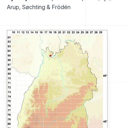
Arup, Søchting & Frödén