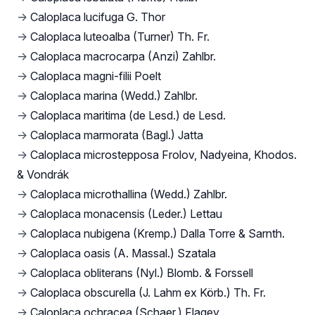
→
Caloplaca lucifuga G. Thor
→
Caloplaca luteoalba (Turner) Th. Fr.
→
Caloplaca macrocarpa (Anzi) Zahlbr.
→
Caloplaca magni-filii Poelt
→
Caloplaca marina (Wedd.) Zahlbr.
→
Caloplaca maritima (de Lesd.) de Lesd.
→
Caloplaca marmorata (Bagl.) Jatta
→
Caloplaca microstepposa Frolov, Nadyeina, Khodos.
& Vondrák
→
Caloplaca microthallina (Wedd.) Zahlbr.
→
Caloplaca monacensis (Leder.) Lettau
→
Caloplaca nubigena (Kremp.) Dalla Torre & Sarnth.
→
Caloplaca oasis (A. Massal.) Szatala
→
Caloplaca obliterans (Nyl.) Blomb. & Forssell
→
Caloplaca obscurella (J. Lahm ex Körb.) Th. Fr.
→
Caloplaca ochracea (Schaer.) Flagey