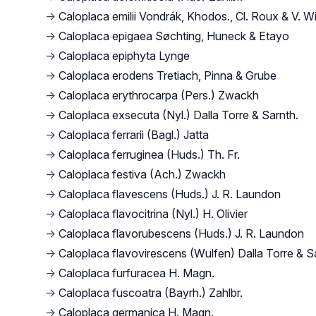
→
Caloplaca emilii Vondrák, Khodos., Cl. Roux & V. Wi
→
Caloplaca epigaea Søchting, Huneck & Etayo
→
Caloplaca epiphyta Lynge
→
Caloplaca erodens Tretiach, Pinna & Grube
→
Caloplaca erythrocarpa (Pers.) Zwackh
→
Caloplaca exsecuta (Nyl.) Dalla Torre & Sarnth.
→
Caloplaca ferrarii (Bagl.) Jatta
→
Caloplaca ferruginea (Huds.) Th. Fr.
→
Caloplaca festiva (Ach.) Zwackh
→
Caloplaca flavescens (Huds.) J. R. Laundon
→
Caloplaca flavocitrina (Nyl.) H. Olivier
→
Caloplaca flavorubescens (Huds.) J. R. Laundon
→
Caloplaca flavovirescens (Wulfen) Dalla Torre & S
→
Caloplaca furfuracea H. Magn.
→
Caloplaca fuscoatra (Bayrh.) Zahlbr.
→
Caloplaca germanica H. Magn.