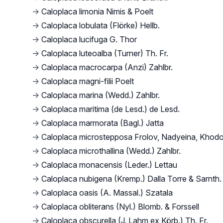
→
Caloplaca limonia Nimis & Poelt
→
Caloplaca lobulata (Flörke) Hellb.
→
Caloplaca lucifuga G. Thor
→
Caloplaca luteoalba (Turner) Th. Fr.
→
Caloplaca macrocarpa (Anzi) Zahlbr.
→
Caloplaca magni-filii Poelt
→
Caloplaca marina (Wedd.) Zahlbr.
→
Caloplaca maritima (de Lesd.) de Lesd.
→
Caloplaca marmorata (Bagl.) Jatta
→
Caloplaca microstepposa Frolov, Nadyeina, Khodo
→
Caloplaca microthallina (Wedd.) Zahlbr.
→
Caloplaca monacensis (Leder.) Lettau
→
Caloplaca nubigena (Kremp.) Dalla Torre & Sarnth.
→
Caloplaca oasis (A. Massal.) Szatala
→
Caloplaca obliterans (Nyl.) Blomb. & Forssell
→
Caloplaca obscurella (J. Lahm ex Körb.) Th. Fr.