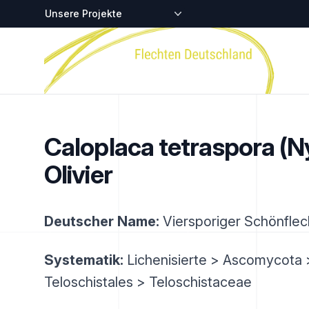
Zentralstellen-Projekte
Startseite
Caloplaca tetraspora (Ny
Olivier
Deutscher Name:
Viersporiger Schönflec
Systematik:
Lichenisierte > Ascomycota 
Teloschistales > Teloschistaceae