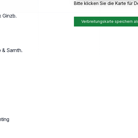
Bitte klicken Sie die Karte für De
x Ginzb.
Verbreitungskarte speichern al
 & Sarnth.
hting