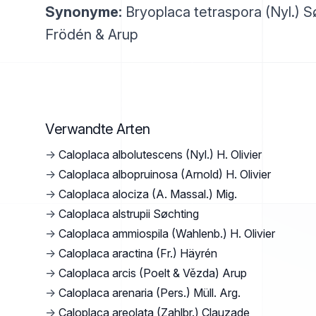
Synonyme:
Bryoplaca tetraspora (Nyl.) S
Frödén & Arup
Verwandte Arten
→
Caloplaca albolutescens (Nyl.) H. Olivier
→
Caloplaca albopruinosa (Arnold) H. Olivier
→
Caloplaca alociza (A. Massal.) Mig.
→
Caloplaca alstrupii Søchting
→
Caloplaca ammiospila (Wahlenb.) H. Olivier
→
Caloplaca aractina (Fr.) Häyrén
→
Caloplaca arcis (Poelt & Vězda) Arup
→
Caloplaca arenaria (Pers.) Müll. Arg.
→
Caloplaca areolata (Zahlbr.) Clauzade