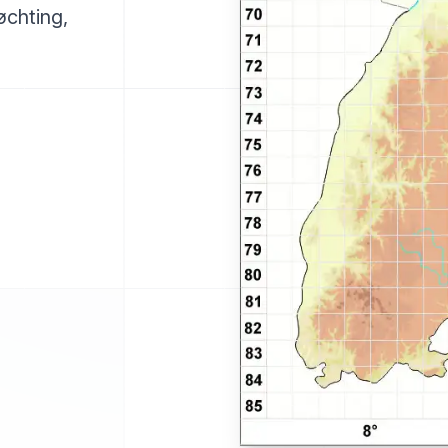
øchting,