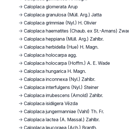
→
Caloplaca glomerata Arup
→
Caloplaca granulosa (Müll. Arg.) Jatta
→
Caloplaca grimmiae (Nyl.) H. Olivier
→
Caloplaca haematites (Chaub. ex St.-Amans) Zwa
→
Caloplaca heppiana (Müll. Arg.) Zahlbr.
→
Caloplaca herbidella (Hue) H. Magn.
→
Caloplaca holocarpa agg.
→
Caloplaca holocarpa (Hoffm.) A. E. Wade
→
Caloplaca hungarica H. Magn.
→
Caloplaca inconnexa (Nyl.) Zahlbr.
→
Caloplaca interfulgens (Nyl.) Steiner
→
Caloplaca irrubescens (Arnold) Zahlbr.
→
Caloplaca isidiigera Vězda
→
Caloplaca jungermanniae (Vahl) Th. Fr.
→
Caloplaca lactea (A. Massal.) Zahlbr.
→
Caloplaca leucoraea (Ach.) Branth.