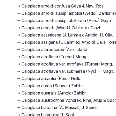
→
Caloplaca arnoldiiconfusa Gaya & Nav.-Ros.
→
Caloplaca arnoldii subsp. arnoldii (Wedd.) Zahlbr. e
→
Caloplaca arnoldii subsp. obliterata (Pers.) Gaya
→
Caloplaca arnoldii (Wedd.) Zahlbr. ex Ginzb.
→
Caloplaca asserigena (J. Lahm ex Arnold) H. Oliv.
→
Caloplaca assigena (J. Lahm ex Arnold) Dalla Torre
→
Caloplaca athroocarpa (Anzi) Jatta
→
Caloplaca atroflava (Turner) Mong.
→
Caloplaca atroflava var. atroflava (Turner) Mong.
→
Caloplaca atroflava var. submersa (Nyl.) H. Magn.
→
Caloplaca aurantia (Pers.) Hellb.
→
Caloplaca aurea (Schaer.) Zahlbr.
→
Caloplaca australis (Arnold) Zahlbr.
→
Caloplaca austrocitrina Vondrák, Riha, Arup & Søc
→
Caloplaca biatorina (A. Massal.) J. Steiner
→
Caloplaca britannica R. Sant.