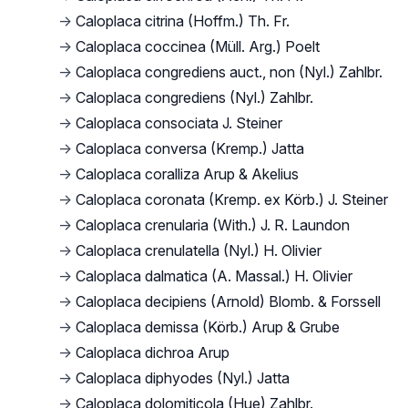
→
Caloplaca citrina (Hoffm.) Th. Fr.
→
Caloplaca coccinea (Müll. Arg.) Poelt
→
Caloplaca congrediens auct., non (Nyl.) Zahlbr.
→
Caloplaca congrediens (Nyl.) Zahlbr.
→
Caloplaca consociata J. Steiner
→
Caloplaca conversa (Kremp.) Jatta
→
Caloplaca coralliza Arup & Akelius
→
Caloplaca coronata (Kremp. ex Körb.) J. Steiner
→
Caloplaca crenularia (With.) J. R. Laundon
→
Caloplaca crenulatella (Nyl.) H. Olivier
→
Caloplaca dalmatica (A. Massal.) H. Olivier
→
Caloplaca decipiens (Arnold) Blomb. & Forssell
→
Caloplaca demissa (Körb.) Arup & Grube
→
Caloplaca dichroa Arup
→
Caloplaca diphyodes (Nyl.) Jatta
→
Caloplaca dolomiticola (Hue) Zahlbr.