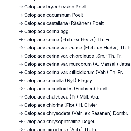
→
Caloplaca bryochrysion Poelt
→
Caloplaca cacuminum Poelt
→
Caloplaca castellana (Räsänen) Poelt
→
Caloplaca cerina agg.
→
Caloplaca cerina (Ehrh. ex Hedw.) Th. Fr.
→
Caloplaca cerina var. cerina (Ehrh. ex Hedw.) Th. F
→
Caloplaca cerina var. chloroleuca (Sm.) Th. Fr.
→
Caloplaca cerina var. muscorum (A. Massal.) Jatta
→
Caloplaca cerina var. stillicidiorum (Vahl) Th. Fr.
→
Caloplaca cerinella (Nyl.) Flagey
→
Caloplaca cerinelloides (Erichsen) Poelt
→
Caloplaca chalybaea (Fr.) Müll. Arg.
→
Caloplaca chlorina (Flot.) H. Olivier
→
Caloplaca chrysodeta (Vain. ex Räsänen) Dombr.
→
Caloplaca chrysophthalma Degel.
→
Caloplaca cirrochroa (Ach.) Th. Fr.