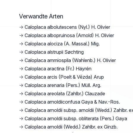
Verwandte Arten
→
Caloplaca albolutescens (Nyl.) H. Olivier
→
Caloplaca albopruinosa (Arnold) H. Olivier
→
Caloplaca alociza (A. Massal.) Mig.
→
Caloplaca alstrupii Søchting
→
Caloplaca ammiospila (Wahlenb.) H. Olivier
→
Caloplaca aractina (Fr.) Häyrén
→
Caloplaca arcis (Poelt & Vězda) Arup
→
Caloplaca arenaria (Pers.) Müll. Arg.
→
Caloplaca areolata (Zahlbr.) Clauzade
→
Caloplaca arnoldiiconfusa Gaya & Nav.-Ros.
→
Caloplaca arnoldii subsp. arnoldii (Wedd.) Zahlbr. e
→
Caloplaca arnoldii subsp. obliterata (Pers.) Gaya
→
Caloplaca arnoldii (Wedd.) Zahlbr. ex Ginzb.