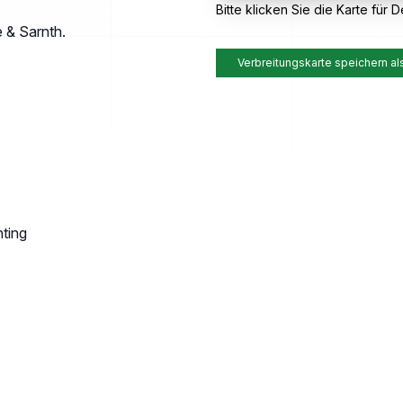
Bitte klicken Sie die Karte für De
 & Sarnth.
Verbreitungskarte speichern al
hting