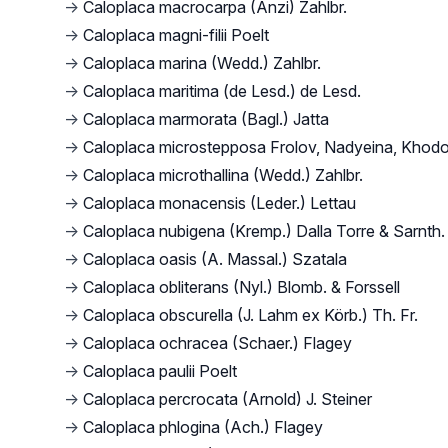
→
Caloplaca macrocarpa (Anzi) Zahlbr.
→
Caloplaca magni-filii Poelt
→
Caloplaca marina (Wedd.) Zahlbr.
→
Caloplaca maritima (de Lesd.) de Lesd.
→
Caloplaca marmorata (Bagl.) Jatta
→
Caloplaca microstepposa Frolov, Nadyeina, Khodo
→
Caloplaca microthallina (Wedd.) Zahlbr.
→
Caloplaca monacensis (Leder.) Lettau
→
Caloplaca nubigena (Kremp.) Dalla Torre & Sarnth.
→
Caloplaca oasis (A. Massal.) Szatala
→
Caloplaca obliterans (Nyl.) Blomb. & Forssell
→
Caloplaca obscurella (J. Lahm ex Körb.) Th. Fr.
→
Caloplaca ochracea (Schaer.) Flagey
→
Caloplaca paulii Poelt
→
Caloplaca percrocata (Arnold) J. Steiner
→
Caloplaca phlogina (Ach.) Flagey