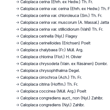
→
Caloplaca cerina (Ehrh. ex Hedw.) Th. Fr.
→
Caloplaca cerina var. cerina (Ehrh. ex Hedw.) Th. F
→
Caloplaca cerina var. chloroleuca (Sm.) Th. Fr.
→
Caloplaca cerina var. muscorum (A. Massal.) Jatta
→
Caloplaca cerina var. stillicidiorum (Vahl) Th. Fr.
→
Caloplaca cerinella (Nyl.) Flagey
→
Caloplaca cerinelloides (Erichsen) Poelt
→
Caloplaca chalybaea (Fr.) Müll. Arg.
→
Caloplaca chlorina (Flot.) H. Olivier
→
Caloplaca chrysodeta (Vain. ex Räsänen) Dombr.
→
Caloplaca chrysophthalma Degel.
→
Caloplaca cirrochroa (Ach.) Th. Fr.
→
Caloplaca citrina (Hoffm.) Th. Fr.
→
Caloplaca coccinea (Müll. Arg.) Poelt
→
Caloplaca congrediens auct., non (Nyl.) Zahlbr.
→
Caloplaca congrediens (Nyl.) Zahlbr.