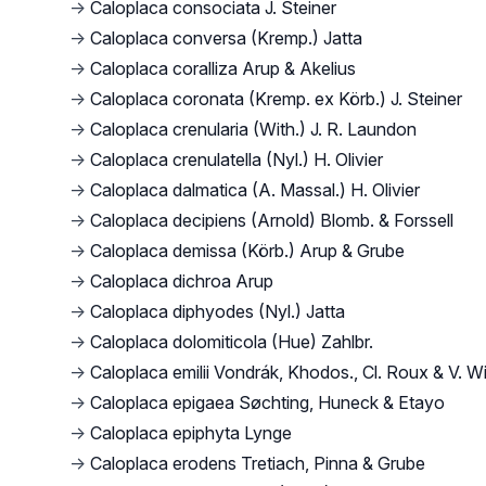
→
Caloplaca consociata J. Steiner
→
Caloplaca conversa (Kremp.) Jatta
→
Caloplaca coralliza Arup & Akelius
→
Caloplaca coronata (Kremp. ex Körb.) J. Steiner
→
Caloplaca crenularia (With.) J. R. Laundon
→
Caloplaca crenulatella (Nyl.) H. Olivier
→
Caloplaca dalmatica (A. Massal.) H. Olivier
→
Caloplaca decipiens (Arnold) Blomb. & Forssell
→
Caloplaca demissa (Körb.) Arup & Grube
→
Caloplaca dichroa Arup
→
Caloplaca diphyodes (Nyl.) Jatta
→
Caloplaca dolomiticola (Hue) Zahlbr.
→
Caloplaca emilii Vondrák, Khodos., Cl. Roux & V. Wi
→
Caloplaca epigaea Søchting, Huneck & Etayo
→
Caloplaca epiphyta Lynge
→
Caloplaca erodens Tretiach, Pinna & Grube