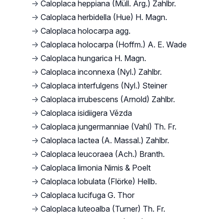
→
Caloplaca heppiana (Müll. Arg.) Zahlbr.
→
Caloplaca herbidella (Hue) H. Magn.
→
Caloplaca holocarpa agg.
→
Caloplaca holocarpa (Hoffm.) A. E. Wade
→
Caloplaca hungarica H. Magn.
→
Caloplaca inconnexa (Nyl.) Zahlbr.
→
Caloplaca interfulgens (Nyl.) Steiner
→
Caloplaca irrubescens (Arnold) Zahlbr.
→
Caloplaca isidiigera Vězda
→
Caloplaca jungermanniae (Vahl) Th. Fr.
→
Caloplaca lactea (A. Massal.) Zahlbr.
→
Caloplaca leucoraea (Ach.) Branth.
→
Caloplaca limonia Nimis & Poelt
→
Caloplaca lobulata (Flörke) Hellb.
→
Caloplaca lucifuga G. Thor
→
Caloplaca luteoalba (Turner) Th. Fr.