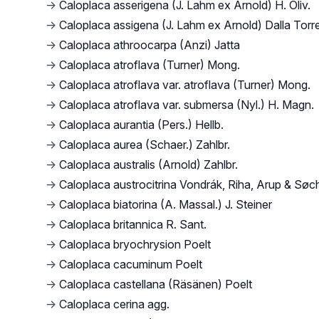
→
Caloplaca asserigena (J. Lahm ex Arnold) H. Oliv.
→
Caloplaca assigena (J. Lahm ex Arnold) Dalla Torre
→
Caloplaca athroocarpa (Anzi) Jatta
→
Caloplaca atroflava (Turner) Mong.
→
Caloplaca atroflava var. atroflava (Turner) Mong.
→
Caloplaca atroflava var. submersa (Nyl.) H. Magn.
→
Caloplaca aurantia (Pers.) Hellb.
→
Caloplaca aurea (Schaer.) Zahlbr.
→
Caloplaca australis (Arnold) Zahlbr.
→
Caloplaca austrocitrina Vondrák, Riha, Arup & Søc
→
Caloplaca biatorina (A. Massal.) J. Steiner
→
Caloplaca britannica R. Sant.
→
Caloplaca bryochrysion Poelt
→
Caloplaca cacuminum Poelt
→
Caloplaca castellana (Räsänen) Poelt
→
Caloplaca cerina agg.