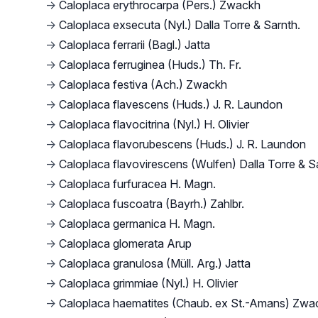
→
Caloplaca erythrocarpa (Pers.) Zwackh
→
Caloplaca exsecuta (Nyl.) Dalla Torre & Sarnth.
→
Caloplaca ferrarii (Bagl.) Jatta
→
Caloplaca ferruginea (Huds.) Th. Fr.
→
Caloplaca festiva (Ach.) Zwackh
→
Caloplaca flavescens (Huds.) J. R. Laundon
→
Caloplaca flavocitrina (Nyl.) H. Olivier
→
Caloplaca flavorubescens (Huds.) J. R. Laundon
→
Caloplaca flavovirescens (Wulfen) Dalla Torre & S
→
Caloplaca furfuracea H. Magn.
→
Caloplaca fuscoatra (Bayrh.) Zahlbr.
→
Caloplaca germanica H. Magn.
→
Caloplaca glomerata Arup
→
Caloplaca granulosa (Müll. Arg.) Jatta
→
Caloplaca grimmiae (Nyl.) H. Olivier
→
Caloplaca haematites (Chaub. ex St.-Amans) Zwa