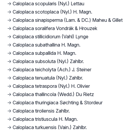
→
Caloplaca scopularis (Nyl.) Lettau
→
Caloplaca scotoplaca (Nyl.) H. Magn.
→
Caloplaca sinapisperma (Lam. & DC.) Maheu & Gillet
→
Caloplaca soralifera Vondrák & Hrouzek
→
Caloplaca stillicidiorum (Vahl) Lynge
→
Caloplaca subathallina H. Magn.
→
Caloplaca subpallida H. Magn.
→
Caloplaca subsoluta (Nyl.) Zahlbr.
→
Caloplaca teicholyta (Ach.) J. Steiner
→
Caloplaca tenuatula (Nyl.) Zahlbr.
→
Caloplaca tetraspora (Nyl.) H. Olivier
→
Caloplaca thallincola (Wedd.) Du Rietz
→
Caloplaca thuringiaca Søchting & Stordeur
→
Caloplaca tiroliensis Zahlbr.
→
Caloplaca tristiuscula H. Magn.
→
Caloplaca turkuensis (Vain.) Zahlbr.