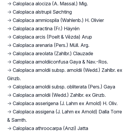
→
Caloplaca alociza (A. Massal.) Mig.
→
Caloplaca alstrupii Søchting
→
Caloplaca ammiospila (Wahlenb.) H. Olivier
→
Caloplaca aractina (Fr.) Häyrén
→
Caloplaca arcis (Poelt & Vězda) Arup
→
Caloplaca arenaria (Pers.) Müll. Arg.
→
Caloplaca areolata (Zahlbr.) Clauzade
→
Caloplaca arnoldiiconfusa Gaya & Nav.-Ros.
→
Caloplaca arnoldii subsp. arnoldii (Wedd.) Zahlbr. ex
Ginzb.
→
Caloplaca arnoldii subsp. obliterata (Pers.) Gaya
→
Caloplaca arnoldii (Wedd.) Zahlbr. ex Ginzb.
→
Caloplaca asserigena (J. Lahm ex Arnold) H. Oliv.
→
Caloplaca assigena (J. Lahm ex Arnold) Dalla Torre
& Sarnth.
→
Caloplaca athroocarpa (Anzi) Jatta