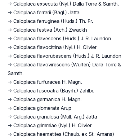
→
Caloplaca exsecuta (Nyl.) Dalla Torre & Sarnth.
→
Caloplaca ferrarii (Bagl.) Jatta
→
Caloplaca ferruginea (Huds.) Th. Fr.
→
Caloplaca festiva (Ach.) Zwackh
→
Caloplaca flavescens (Huds.) J. R. Laundon
→
Caloplaca flavocitrina (Nyl.) H. Olivier
→
Caloplaca flavorubescens (Huds.) J. R. Laundon
→
Caloplaca flavovirescens (Wulfen) Dalla Torre &
Sarnth.
→
Caloplaca furfuracea H. Magn.
→
Caloplaca fuscoatra (Bayrh.) Zahlbr.
→
Caloplaca germanica H. Magn.
→
Caloplaca glomerata Arup
→
Caloplaca granulosa (Müll. Arg.) Jatta
→
Caloplaca grimmiae (Nyl.) H. Olivier
→
Caloplaca haematites (Chaub. ex St.-Amans)