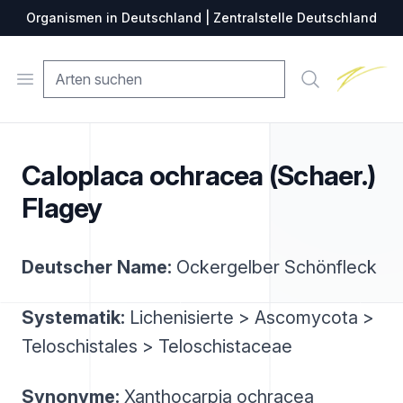
Organismen in Deutschland | Zentralstelle Deutschland
Zentralste
Open menu
Suche
Caloplaca ochracea (Schaer.)
Flagey
Deutscher Name:
Ockergelber Schönfleck
Systematik:
Lichenisierte > Ascomycota >
Teloschistales > Teloschistaceae
Synonyme:
Xanthocarpia ochracea