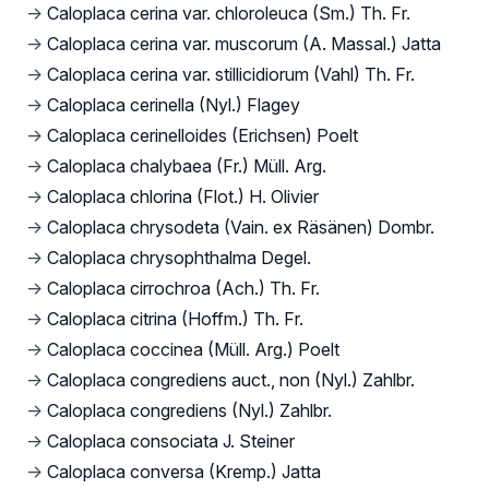
→
Caloplaca cerina var. chloroleuca (Sm.) Th. Fr.
→
Caloplaca cerina var. muscorum (A. Massal.) Jatta
→
Caloplaca cerina var. stillicidiorum (Vahl) Th. Fr.
→
Caloplaca cerinella (Nyl.) Flagey
→
Caloplaca cerinelloides (Erichsen) Poelt
→
Caloplaca chalybaea (Fr.) Müll. Arg.
→
Caloplaca chlorina (Flot.) H. Olivier
→
Caloplaca chrysodeta (Vain. ex Räsänen) Dombr.
→
Caloplaca chrysophthalma Degel.
→
Caloplaca cirrochroa (Ach.) Th. Fr.
→
Caloplaca citrina (Hoffm.) Th. Fr.
→
Caloplaca coccinea (Müll. Arg.) Poelt
→
Caloplaca congrediens auct., non (Nyl.) Zahlbr.
→
Caloplaca congrediens (Nyl.) Zahlbr.
→
Caloplaca consociata J. Steiner
→
Caloplaca conversa (Kremp.) Jatta