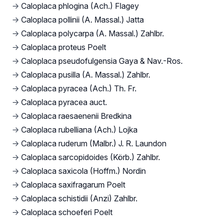
→
Caloplaca phlogina (Ach.) Flagey
→
Caloplaca pollinii (A. Massal.) Jatta
→
Caloplaca polycarpa (A. Massal.) Zahlbr.
→
Caloplaca proteus Poelt
→
Caloplaca pseudofulgensia Gaya & Nav.-Ros.
→
Caloplaca pusilla (A. Massal.) Zahlbr.
→
Caloplaca pyracea (Ach.) Th. Fr.
→
Caloplaca pyracea auct.
→
Caloplaca raesaenenii Bredkina
→
Caloplaca rubelliana (Ach.) Lojka
→
Caloplaca ruderum (Malbr.) J. R. Laundon
→
Caloplaca sarcopidoides (Körb.) Zahlbr.
→
Caloplaca saxicola (Hoffm.) Nordin
→
Caloplaca saxifragarum Poelt
→
Caloplaca schistidii (Anzi) Zahlbr.
→
Caloplaca schoeferi Poelt