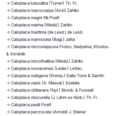
→
Caloplaca luteoalba (Turner) Th. Fr.
→
Caloplaca macrocarpa (Anzi) Zahlbr.
→
Caloplaca magni-filii Poelt
→
Caloplaca marina (Wedd.) Zahlbr.
→
Caloplaca maritima (de Lesd.) de Lesd.
→
Caloplaca marmorata (Bagl.) Jatta
→
Caloplaca microstepposa Frolov, Nadyeina, Khodos.
& Vondrák
→
Caloplaca microthallina (Wedd.) Zahlbr.
→
Caloplaca monacensis (Leder.) Lettau
→
Caloplaca nubigena (Kremp.) Dalla Torre & Sarnth.
→
Caloplaca oasis (A. Massal.) Szatala
→
Caloplaca obliterans (Nyl.) Blomb. & Forssell
→
Caloplaca obscurella (J. Lahm ex Körb.) Th. Fr.
→
Caloplaca paulii Poelt
→
Caloplaca percrocata (Arnold) J. Steiner