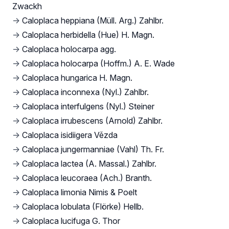
Zwackh
→
Caloplaca heppiana (Müll. Arg.) Zahlbr.
→
Caloplaca herbidella (Hue) H. Magn.
→
Caloplaca holocarpa agg.
→
Caloplaca holocarpa (Hoffm.) A. E. Wade
→
Caloplaca hungarica H. Magn.
→
Caloplaca inconnexa (Nyl.) Zahlbr.
→
Caloplaca interfulgens (Nyl.) Steiner
→
Caloplaca irrubescens (Arnold) Zahlbr.
→
Caloplaca isidiigera Vězda
→
Caloplaca jungermanniae (Vahl) Th. Fr.
→
Caloplaca lactea (A. Massal.) Zahlbr.
→
Caloplaca leucoraea (Ach.) Branth.
→
Caloplaca limonia Nimis & Poelt
→
Caloplaca lobulata (Flörke) Hellb.
→
Caloplaca lucifuga G. Thor