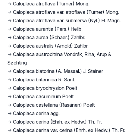
→
Caloplaca atroflava (Turner) Mong.
→
Caloplaca atroflava var. atroflava (Turner) Mong.
→
Caloplaca atroflava var. submersa (Nyl.) H. Magn.
→
Caloplaca aurantia (Pers.) Hellb.
→
Caloplaca aurea (Schaer.) Zahlbr.
→
Caloplaca australis (Arnold) Zahlbr.
→
Caloplaca austrocitrina Vondrák, Riha, Arup &
Søchting
→
Caloplaca biatorina (A. Massal.) J. Steiner
→
Caloplaca britannica R. Sant.
→
Caloplaca bryochrysion Poelt
→
Caloplaca cacuminum Poelt
→
Caloplaca castellana (Räsänen) Poelt
→
Caloplaca cerina agg.
→
Caloplaca cerina (Ehrh. ex Hedw.) Th. Fr.
→
Caloplaca cerina var. cerina (Ehrh. ex Hedw.) Th. Fr.