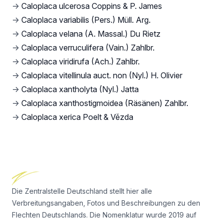
→
Caloplaca ulcerosa Coppins & P. James
→
Caloplaca variabilis (Pers.) Müll. Arg.
→
Caloplaca velana (A. Massal.) Du Rietz
→
Caloplaca verruculifera (Vain.) Zahlbr.
→
Caloplaca viridirufa (Ach.) Zahlbr.
→
Caloplaca vitellinula auct. non (Nyl.) H. Olivier
→
Caloplaca xantholyta (Nyl.) Jatta
→
Caloplaca xanthostigmoidea (Räsänen) Zahlbr.
→
Caloplaca xerica Poelt & Vězda
Footer
Die Zentralstelle Deutschland stellt hier alle
Verbreitungsangaben, Fotos und Beschreibungen zu den
Flechten Deutschlands. Die Nomenklatur wurde 2019 auf