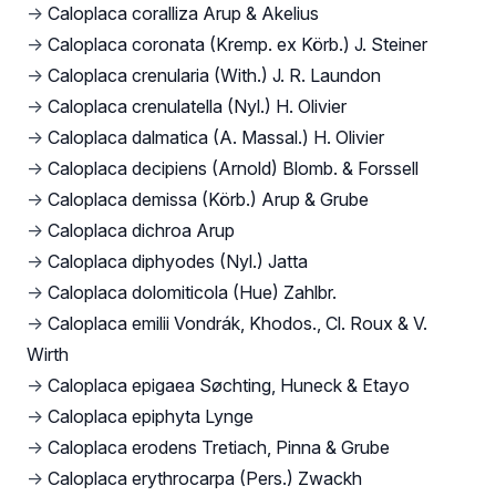
→
Caloplaca coralliza Arup & Akelius
→
Caloplaca coronata (Kremp. ex Körb.) J. Steiner
→
Caloplaca crenularia (With.) J. R. Laundon
→
Caloplaca crenulatella (Nyl.) H. Olivier
→
Caloplaca dalmatica (A. Massal.) H. Olivier
→
Caloplaca decipiens (Arnold) Blomb. & Forssell
→
Caloplaca demissa (Körb.) Arup & Grube
→
Caloplaca dichroa Arup
→
Caloplaca diphyodes (Nyl.) Jatta
→
Caloplaca dolomiticola (Hue) Zahlbr.
→
Caloplaca emilii Vondrák, Khodos., Cl. Roux & V.
Wirth
→
Caloplaca epigaea Søchting, Huneck & Etayo
→
Caloplaca epiphyta Lynge
→
Caloplaca erodens Tretiach, Pinna & Grube
→
Caloplaca erythrocarpa (Pers.) Zwackh