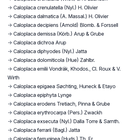
→
Caloplaca crenulatella (Nyl.) H. Olivier
→
Caloplaca dalmatica (A. Massal.) H. Olivier
→
Caloplaca decipiens (Arnold) Blomb. & Forssell
→
Caloplaca demissa (Körb.) Arup & Grube
→
Caloplaca dichroa Arup
→
Caloplaca diphyodes (Nyl.) Jatta
→
Caloplaca dolomiticola (Hue) Zahlbr.
→
Caloplaca emilii Vondrák, Khodos., Cl. Roux & V.
Wirth
→
Caloplaca epigaea Søchting, Huneck & Etayo
→
Caloplaca epiphyta Lynge
→
Caloplaca erodens Tretiach, Pinna & Grube
→
Caloplaca erythrocarpa (Pers.) Zwackh
→
Caloplaca exsecuta (Nyl.) Dalla Torre & Sarnth.
→
Caloplaca ferrarii (Bagl.) Jatta
→
Caloplaca ferruginea (Huds.) Th. Fr.