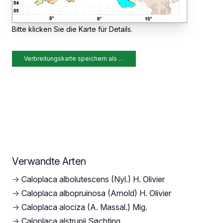
Bitte klicken Sie die Karte für Details.
Verbreitungskarte speichern als …
Verwandte Arten
→
Caloplaca albolutescens (Nyl.) H. Olivier
→
Caloplaca albopruinosa (Arnold) H. Olivier
→
Caloplaca alociza (A. Massal.) Mig.
→
Caloplaca alstrupii Søchting