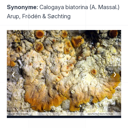
Synonyme:
Calogaya biatorina (A. Massal.)
Arup, Frödén & Søchting
❮
❯