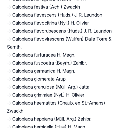
→
Caloplaca festiva (Ach.) Zwackh
→
Caloplaca flavescens (Huds.) J. R. Laundon
→
Caloplaca flavocitrina (Nyl.) H. Olivier
→
Caloplaca flavorubescens (Huds.) J. R. Laundon
→
Caloplaca flavovirescens (Wulfen) Dalla Torre &
Sarnth.
→
Caloplaca furfuracea H. Magn.
→
Caloplaca fuscoatra (Bayrh.) Zahlbr.
→
Caloplaca germanica H. Magn.
→
Caloplaca glomerata Arup
→
Caloplaca granulosa (Müll. Arg.) Jatta
→
Caloplaca grimmiae (Nyl.) H. Olivier
→
Caloplaca haematites (Chaub. ex St.-Amans)
Zwackh
→
Caloplaca heppiana (Müll. Arg.) Zahlbr.
→
Caloplaca herbidella (Hue) H. Magn.