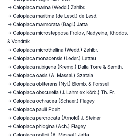
→
Caloplaca marina (Wedd.) Zahlbr.
→
Caloplaca maritima (de Lesd.) de Lesd.
→
Caloplaca marmorata (Bagl.) Jatta
→
Caloplaca microstepposa Frolov, Nadyeina, Khodos.
& Vondrák
→
Caloplaca microthallina (Wedd.) Zahlbr.
→
Caloplaca monacensis (Leder.) Lettau
→
Caloplaca nubigena (Kremp.) Dalla Torre & Sarnth.
→
Caloplaca oasis (A. Massal.) Szatala
→
Caloplaca obliterans (Nyl.) Blomb. & Forssell
→
Caloplaca obscurella (J. Lahm ex Körb.) Th. Fr.
→
Caloplaca ochracea (Schaer.) Flagey
→
Caloplaca paulii Poelt
→
Caloplaca percrocata (Arnold) J. Steiner
→
Caloplaca phlogina (Ach.) Flagey
→
Caloplaca pollinii (A. Massal.) Jatta