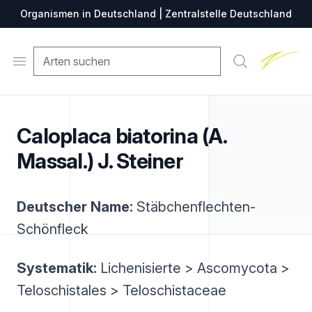
Organismen in Deutschland | Zentralstelle Deutschland
Zentralste
Open menu
Suche
Caloplaca biatorina (A.
Massal.) J. Steiner
Deutscher Name:
Stäbchenflechten-
Schönfleck
Systematik:
Lichenisierte > Ascomycota >
Teloschistales > Teloschistaceae