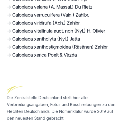
→
Caloplaca velana (A. Massal.) Du Rietz
→
Caloplaca verruculifera (Vain.) Zahlbr.
→
Caloplaca viridirufa (Ach.) Zahlbr.
→
Caloplaca vitellinula auct. non (Nyl.) H. Olivier
→
Caloplaca xantholyta (Nyl.) Jatta
→
Caloplaca xanthostigmoidea (Räsänen) Zahlbr.
→
Caloplaca xerica Poelt & Vězda
Footer
Die Zentralstelle Deutschland stellt hier alle
Verbreitungsangaben, Fotos und Beschreibungen zu den
Flechten Deutschlands. Die Nomenklatur wurde 2019 auf
den neuesten Stand gebracht.