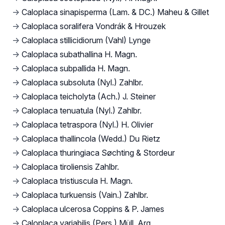
→
Caloplaca sinapisperma (Lam. & DC.) Maheu & Gillet
→
Caloplaca soralifera Vondrák & Hrouzek
→
Caloplaca stillicidiorum (Vahl) Lynge
→
Caloplaca subathallina H. Magn.
→
Caloplaca subpallida H. Magn.
→
Caloplaca subsoluta (Nyl.) Zahlbr.
→
Caloplaca teicholyta (Ach.) J. Steiner
→
Caloplaca tenuatula (Nyl.) Zahlbr.
→
Caloplaca tetraspora (Nyl.) H. Olivier
→
Caloplaca thallincola (Wedd.) Du Rietz
→
Caloplaca thuringiaca Søchting & Stordeur
→
Caloplaca tiroliensis Zahlbr.
→
Caloplaca tristiuscula H. Magn.
→
Caloplaca turkuensis (Vain.) Zahlbr.
→
Caloplaca ulcerosa Coppins & P. James
→
Caloplaca variabilis (Pers.) Müll. Arg.