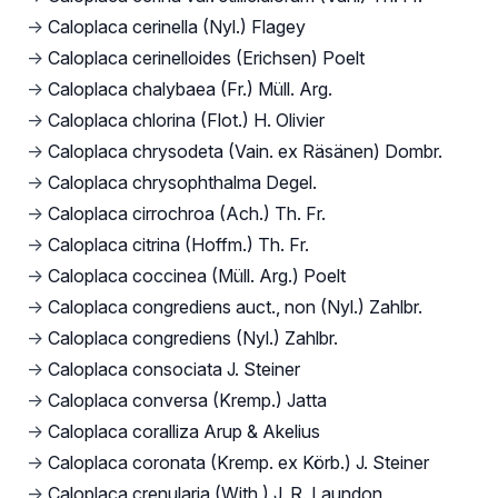
→
Caloplaca cerinella (Nyl.) Flagey
→
Caloplaca cerinelloides (Erichsen) Poelt
→
Caloplaca chalybaea (Fr.) Müll. Arg.
→
Caloplaca chlorina (Flot.) H. Olivier
→
Caloplaca chrysodeta (Vain. ex Räsänen) Dombr.
→
Caloplaca chrysophthalma Degel.
→
Caloplaca cirrochroa (Ach.) Th. Fr.
→
Caloplaca citrina (Hoffm.) Th. Fr.
→
Caloplaca coccinea (Müll. Arg.) Poelt
→
Caloplaca congrediens auct., non (Nyl.) Zahlbr.
→
Caloplaca congrediens (Nyl.) Zahlbr.
→
Caloplaca consociata J. Steiner
→
Caloplaca conversa (Kremp.) Jatta
→
Caloplaca coralliza Arup & Akelius
→
Caloplaca coronata (Kremp. ex Körb.) J. Steiner
→
Caloplaca crenularia (With.) J. R. Laundon