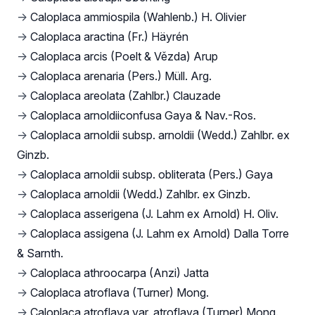
→
Caloplaca ammiospila (Wahlenb.) H. Olivier
→
Caloplaca aractina (Fr.) Häyrén
→
Caloplaca arcis (Poelt & Vězda) Arup
→
Caloplaca arenaria (Pers.) Müll. Arg.
→
Caloplaca areolata (Zahlbr.) Clauzade
→
Caloplaca arnoldiiconfusa Gaya & Nav.-Ros.
→
Caloplaca arnoldii subsp. arnoldii (Wedd.) Zahlbr. ex
Ginzb.
→
Caloplaca arnoldii subsp. obliterata (Pers.) Gaya
→
Caloplaca arnoldii (Wedd.) Zahlbr. ex Ginzb.
→
Caloplaca asserigena (J. Lahm ex Arnold) H. Oliv.
→
Caloplaca assigena (J. Lahm ex Arnold) Dalla Torre
& Sarnth.
→
Caloplaca athroocarpa (Anzi) Jatta
→
Caloplaca atroflava (Turner) Mong.
→
Caloplaca atroflava var. atroflava (Turner) Mong.