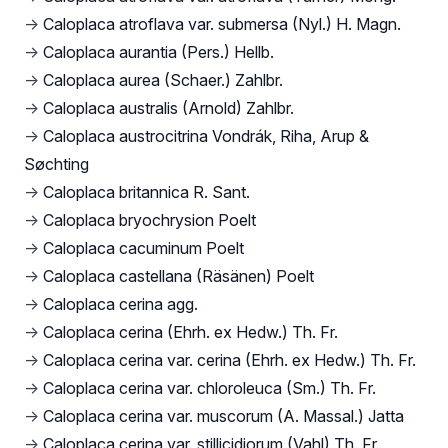
→
Caloplaca atroflava var. submersa (Nyl.) H. Magn.
→
Caloplaca aurantia (Pers.) Hellb.
→
Caloplaca aurea (Schaer.) Zahlbr.
→
Caloplaca australis (Arnold) Zahlbr.
→
Caloplaca austrocitrina Vondrák, Riha, Arup &
Søchting
→
Caloplaca britannica R. Sant.
→
Caloplaca bryochrysion Poelt
→
Caloplaca cacuminum Poelt
→
Caloplaca castellana (Räsänen) Poelt
→
Caloplaca cerina agg.
→
Caloplaca cerina (Ehrh. ex Hedw.) Th. Fr.
→
Caloplaca cerina var. cerina (Ehrh. ex Hedw.) Th. Fr.
→
Caloplaca cerina var. chloroleuca (Sm.) Th. Fr.
→
Caloplaca cerina var. muscorum (A. Massal.) Jatta
→
Caloplaca cerina var. stillicidiorum (Vahl) Th. Fr.