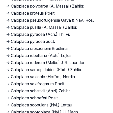
→
Caloplaca polycarpa (A. Massal.) Zahlbr.
→
Caloplaca proteus Poelt
→
Caloplaca pseudofulgensia Gaya & Nav.-Ros.
→
Caloplaca pusilla (A. Massal.) Zahlbr.
→
Caloplaca pyracea (Ach.) Th. Fr.
→
Caloplaca pyracea auct.
→
Caloplaca raesaenenii Bredkina
→
Caloplaca rubelliana (Ach.) Lojka
→
Caloplaca ruderum (Malbr.) J. R. Laundon
→
Caloplaca sarcopidoides (Körb.) Zahlbr.
→
Caloplaca saxicola (Hoffm.) Nordin
→
Caloplaca saxifragarum Poelt
→
Caloplaca schistidii (Anzi) Zahlbr.
→
Caloplaca schoeferi Poelt
→
Caloplaca scopularis (Nyl.) Lettau
→
Caloplaca scotoplaca (Nyl.) H. Magn.