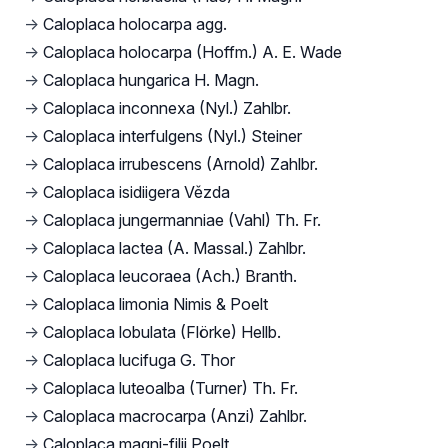
→
Caloplaca holocarpa agg.
→
Caloplaca holocarpa (Hoffm.) A. E. Wade
→
Caloplaca hungarica H. Magn.
→
Caloplaca inconnexa (Nyl.) Zahlbr.
→
Caloplaca interfulgens (Nyl.) Steiner
→
Caloplaca irrubescens (Arnold) Zahlbr.
→
Caloplaca isidiigera Vězda
→
Caloplaca jungermanniae (Vahl) Th. Fr.
→
Caloplaca lactea (A. Massal.) Zahlbr.
→
Caloplaca leucoraea (Ach.) Branth.
→
Caloplaca limonia Nimis & Poelt
→
Caloplaca lobulata (Flörke) Hellb.
→
Caloplaca lucifuga G. Thor
→
Caloplaca luteoalba (Turner) Th. Fr.
→
Caloplaca macrocarpa (Anzi) Zahlbr.
→
Caloplaca magni-filii Poelt