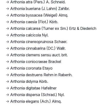
→
Arthonia atra (Pers.) A. Schneid.
→
Arthonia bueriana (J. Lahm) Zahlbr.
→
Arthonia byssacea (Weigel) Almq.
→
Arthonia caesia (Flot.) Körb.
→
Arthonia calcarea (Turner ex Sm.) Ertz & Diederich
→
Arthonia calcicola Nyl.
→
Arthonia cinereopruinosa Schaer.
→
Arthonia cinnabarina (DC.) Wallr.
→
Arthonia clemens sensu auct. brit.
→
Arthonia coniocraeae Brackel
→
Arthonia coronata Etayo
→
Arthonia destruens Rehm in Rabenh.
→
Arthonia didyma Körb.
→
Arthonia digitatae Hafellner
→
Arthonia dispersa (Schrad.) Nyl.
→
Arthonia elegans (Ach.) Almq.