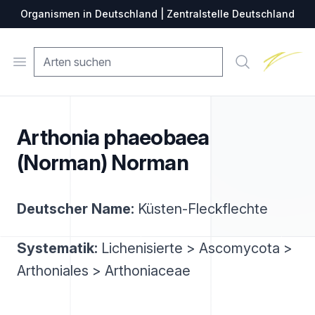
Organismen in Deutschland | Zentralstelle Deutschland
Zentralste
Open menu
Suche
Arthonia phaeobaea
(Norman) Norman
Deutscher Name:
Küsten-Fleckflechte
Systematik:
Lichenisierte > Ascomycota >
Arthoniales > Arthoniaceae