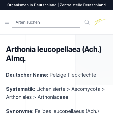
Organismen in Deutschland | Zentralstelle Deutschland
Zentralste
Open menu
Suche
Arthonia leucopellaea (Ach.)
Almq.
Deutscher Name:
Pelzige Fleckflechte
Systematik:
Lichenisierte > Ascomycota >
Arthoniales > Arthoniaceae
Synonyme:
Felipes leucopellaeus (Ach.)