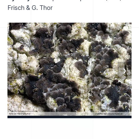
Frisch & G. Thor
❮
❯