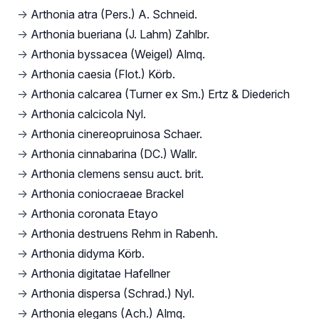
→
Arthonia atra (Pers.) A. Schneid.
→
Arthonia bueriana (J. Lahm) Zahlbr.
→
Arthonia byssacea (Weigel) Almq.
→
Arthonia caesia (Flot.) Körb.
→
Arthonia calcarea (Turner ex Sm.) Ertz & Diederich
→
Arthonia calcicola Nyl.
→
Arthonia cinereopruinosa Schaer.
→
Arthonia cinnabarina (DC.) Wallr.
→
Arthonia clemens sensu auct. brit.
→
Arthonia coniocraeae Brackel
→
Arthonia coronata Etayo
→
Arthonia destruens Rehm in Rabenh.
→
Arthonia didyma Körb.
→
Arthonia digitatae Hafellner
→
Arthonia dispersa (Schrad.) Nyl.
→
Arthonia elegans (Ach.) Almq.