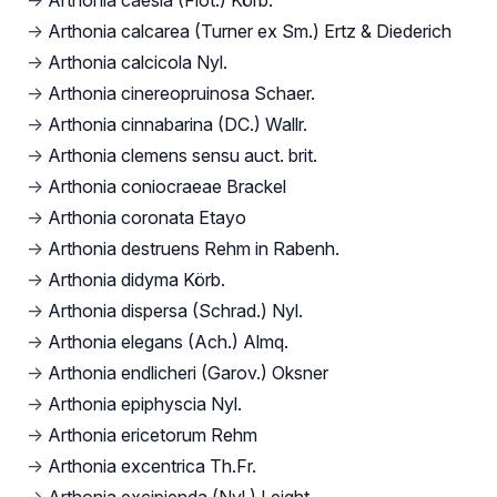
→
Arthonia caesia (Flot.) Körb.
→
Arthonia calcarea (Turner ex Sm.) Ertz & Diederich
→
Arthonia calcicola Nyl.
→
Arthonia cinereopruinosa Schaer.
→
Arthonia cinnabarina (DC.) Wallr.
→
Arthonia clemens sensu auct. brit.
→
Arthonia coniocraeae Brackel
→
Arthonia coronata Etayo
→
Arthonia destruens Rehm in Rabenh.
→
Arthonia didyma Körb.
→
Arthonia dispersa (Schrad.) Nyl.
→
Arthonia elegans (Ach.) Almq.
→
Arthonia endlicheri (Garov.) Oksner
→
Arthonia epiphyscia Nyl.
→
Arthonia ericetorum Rehm
→
Arthonia excentrica Th.Fr.