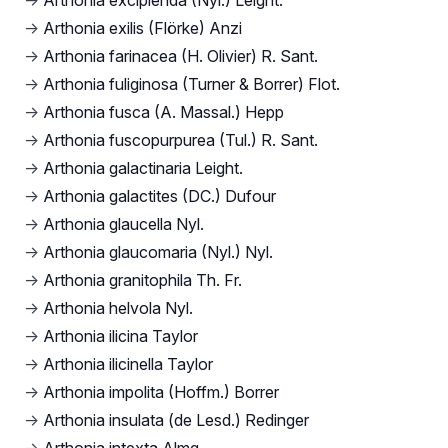
→
Arthonia excipienda (Nyl.) Leight.
→
Arthonia exilis (Flörke) Anzi
→
Arthonia farinacea (H. Olivier) R. Sant.
→
Arthonia fuliginosa (Turner & Borrer) Flot.
→
Arthonia fusca (A. Massal.) Hepp
→
Arthonia fuscopurpurea (Tul.) R. Sant.
→
Arthonia galactinaria Leight.
→
Arthonia galactites (DC.) Dufour
→
Arthonia glaucella Nyl.
→
Arthonia glaucomaria (Nyl.) Nyl.
→
Arthonia granitophila Th. Fr.
→
Arthonia helvola Nyl.
→
Arthonia ilicina Taylor
→
Arthonia ilicinella Taylor
→
Arthonia impolita (Hoffm.) Borrer
→
Arthonia insulata (de Lesd.) Redinger