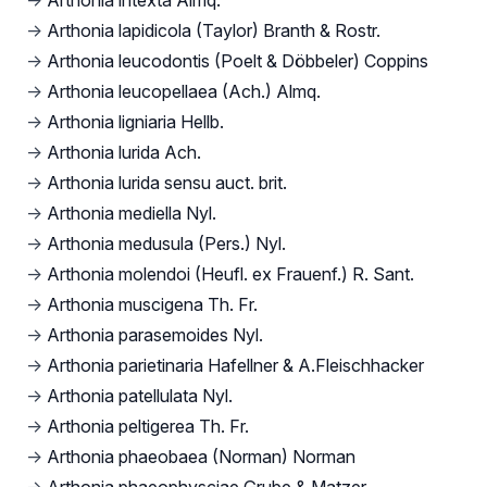
→
Arthonia intexta Almq.
→
Arthonia lapidicola (Taylor) Branth & Rostr.
→
Arthonia leucodontis (Poelt & Döbbeler) Coppins
→
Arthonia leucopellaea (Ach.) Almq.
→
Arthonia ligniaria Hellb.
→
Arthonia lurida Ach.
→
Arthonia lurida sensu auct. brit.
→
Arthonia mediella Nyl.
→
Arthonia medusula (Pers.) Nyl.
→
Arthonia molendoi (Heufl. ex Frauenf.) R. Sant.
→
Arthonia muscigena Th. Fr.
→
Arthonia parasemoides Nyl.
→
Arthonia parietinaria Hafellner & A.Fleischhacker
→
Arthonia patellulata Nyl.
→
Arthonia peltigerea Th. Fr.
→
Arthonia phaeobaea (Norman) Norman