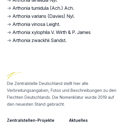
→
Arthonia tenellula Nyl.
→
Arthonia tumidula (Ach.) Ach.
→
Arthonia varians (Davies) Nyl.
→
Arthonia vinosa Leight.
→
Arthonia xylophila V. Wirth & P. James
→
Arthonia zwackhii Sandst.
Footer
Die Zentralstelle Deutschland stellt hier alle
Verbreitungsangaben, Fotos und Beschreibungen zu den
Flechten Deutschlands. Die Nomenklatur wurde 2019 auf
den neuesten Stand gebracht.
Zentralstellen-Projekte
Aktuelles