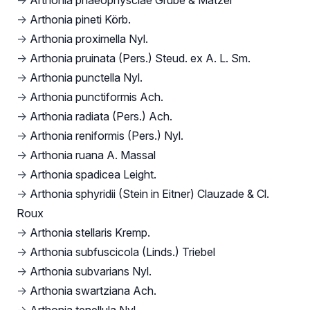
→
Arthonia phaeophysciae Grube & Matzer
→
Arthonia pineti Körb.
→
Arthonia proximella Nyl.
→
Arthonia pruinata (Pers.) Steud. ex A. L. Sm.
→
Arthonia punctella Nyl.
→
Arthonia punctiformis Ach.
→
Arthonia radiata (Pers.) Ach.
→
Arthonia reniformis (Pers.) Nyl.
→
Arthonia ruana A. Massal
→
Arthonia spadicea Leight.
→
Arthonia sphyridii (Stein in Eitner) Clauzade & Cl.
Roux
→
Arthonia stellaris Kremp.
→
Arthonia subfuscicola (Linds.) Triebel
→
Arthonia subvarians Nyl.
→
Arthonia swartziana Ach.