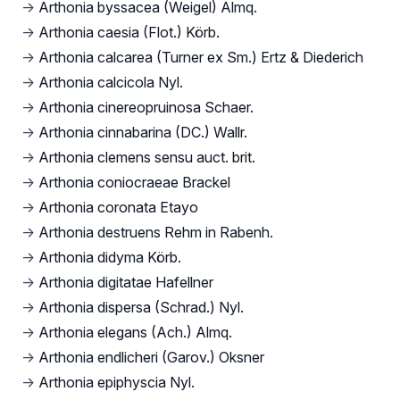
→
Arthonia byssacea (Weigel) Almq.
→
Arthonia caesia (Flot.) Körb.
→
Arthonia calcarea (Turner ex Sm.) Ertz & Diederich
→
Arthonia calcicola Nyl.
→
Arthonia cinereopruinosa Schaer.
→
Arthonia cinnabarina (DC.) Wallr.
→
Arthonia clemens sensu auct. brit.
→
Arthonia coniocraeae Brackel
→
Arthonia coronata Etayo
→
Arthonia destruens Rehm in Rabenh.
→
Arthonia didyma Körb.
→
Arthonia digitatae Hafellner
→
Arthonia dispersa (Schrad.) Nyl.
→
Arthonia elegans (Ach.) Almq.
→
Arthonia endlicheri (Garov.) Oksner
→
Arthonia epiphyscia Nyl.