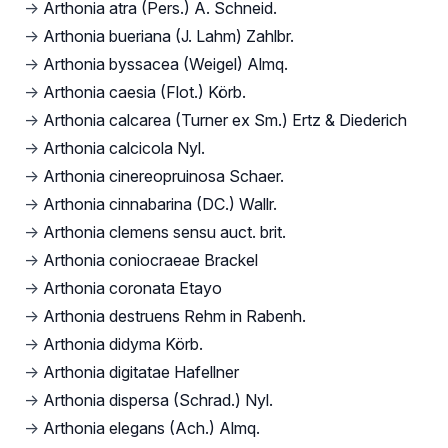
→
Arthonia atra (Pers.) A. Schneid.
→
Arthonia bueriana (J. Lahm) Zahlbr.
→
Arthonia byssacea (Weigel) Almq.
→
Arthonia caesia (Flot.) Körb.
→
Arthonia calcarea (Turner ex Sm.) Ertz & Diederich
→
Arthonia calcicola Nyl.
→
Arthonia cinereopruinosa Schaer.
→
Arthonia cinnabarina (DC.) Wallr.
→
Arthonia clemens sensu auct. brit.
→
Arthonia coniocraeae Brackel
→
Arthonia coronata Etayo
→
Arthonia destruens Rehm in Rabenh.
→
Arthonia didyma Körb.
→
Arthonia digitatae Hafellner
→
Arthonia dispersa (Schrad.) Nyl.
→
Arthonia elegans (Ach.) Almq.