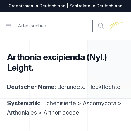
Organismen in Deutschland | Zentralstelle Deutschland
Zentralste
Open menu
Suche
Arthonia excipienda (Nyl.)
Leight.
Deutscher Name:
Berandete Fleckflechte
Systematik:
Lichenisierte > Ascomycota >
Arthoniales > Arthoniaceae