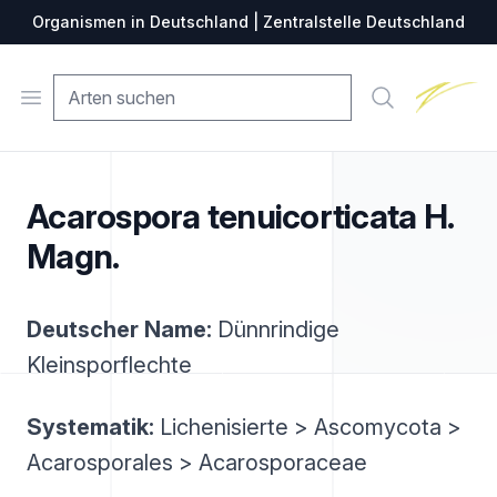
Organismen in Deutschland | Zentralstelle Deutschland
Zentralste
Open menu
Suche
Acarospora tenuicorticata H.
Magn.
Deutscher Name:
Dünnrindige
Kleinsporflechte
Systematik:
Lichenisierte > Ascomycota >
Acarosporales > Acarosporaceae