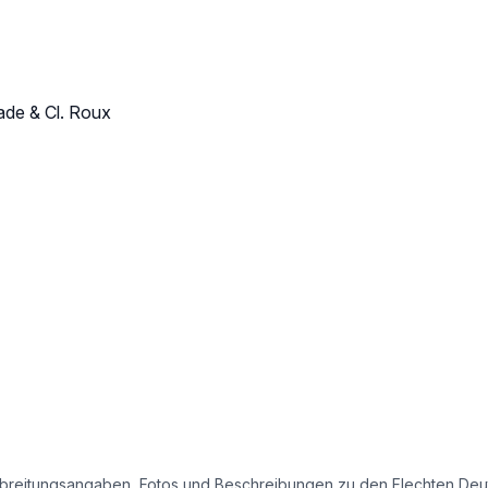
ade & Cl. Roux
e Verbreitungsangaben, Fotos und Beschreibungen zu den Flechten D