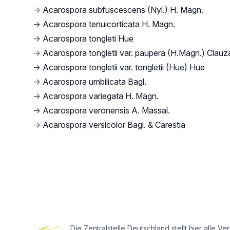
→
Acarospora subfuscescens (Nyl.) H. Magn.
→
Acarospora tenuicorticata H. Magn.
→
Acarospora tongleti Hue
→
Acarospora tongletii var. paupera (H.Magn.) Clauz
→
Acarospora tongletii var. tongletii (Hue) Hue
→
Acarospora umbilicata Bagl.
→
Acarospora variegata H. Magn.
→
Acarospora veronensis A. Massal.
→
Acarospora versicolor Bagl. & Carestia
Footer
Die Zentralstelle Deutschland stellt hier all