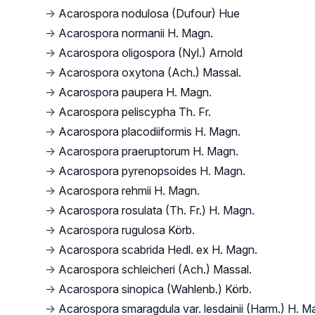
→
Acarospora nodulosa (Dufour) Hue
→
Acarospora normanii H. Magn.
→
Acarospora oligospora (Nyl.) Arnold
→
Acarospora oxytona (Ach.) Massal.
→
Acarospora paupera H. Magn.
→
Acarospora peliscypha Th. Fr.
→
Acarospora placodiiformis H. Magn.
→
Acarospora praeruptorum H. Magn.
→
Acarospora pyrenopsoides H. Magn.
→
Acarospora rehmii H. Magn.
→
Acarospora rosulata (Th. Fr.) H. Magn.
→
Acarospora rugulosa Körb.
→
Acarospora scabrida Hedl. ex H. Magn.
→
Acarospora schleicheri (Ach.) Massal.
→
Acarospora sinopica (Wahlenb.) Körb.
→
Acarospora smaragdula var. lesdainii (Harm.) H. M