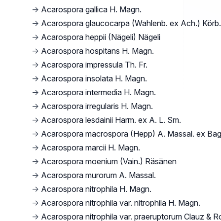
→
Acarospora gallica H. Magn.
→
Acarospora glaucocarpa (Wahlenb. ex Ach.) Körb.
→
Acarospora heppii (Nägeli) Nägeli
→
Acarospora hospitans H. Magn.
→
Acarospora impressula Th. Fr.
→
Acarospora insolata H. Magn.
→
Acarospora intermedia H. Magn.
→
Acarospora irregularis H. Magn.
→
Acarospora lesdainii Harm. ex A. L. Sm.
→
Acarospora macrospora (Hepp) A. Massal. ex Bag
→
Acarospora marcii H. Magn.
→
Acarospora moenium (Vain.) Räsänen
→
Acarospora murorum A. Massal.
→
Acarospora nitrophila H. Magn.
→
Acarospora nitrophila var. nitrophila H. Magn.
→
Acarospora nitrophila var. praeruptorum Clauz & 