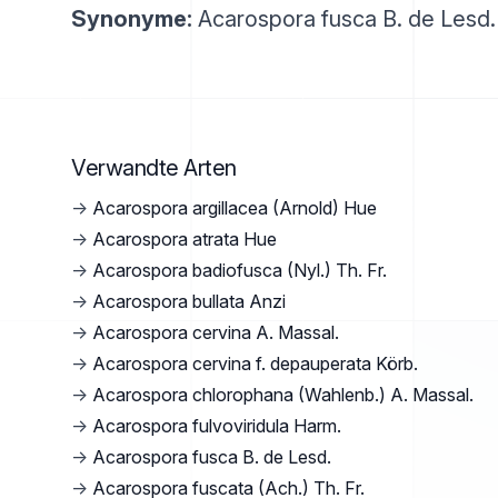
Synonyme:
Acarospora fusca B. de Lesd.
Verwandte Arten
→
Acarospora argillacea (Arnold) Hue
→
Acarospora atrata Hue
→
Acarospora badiofusca (Nyl.) Th. Fr.
→
Acarospora bullata Anzi
→
Acarospora cervina A. Massal.
→
Acarospora cervina f. depauperata Körb.
→
Acarospora chlorophana (Wahlenb.) A. Massal.
→
Acarospora fulvoviridula Harm.
→
Acarospora fusca B. de Lesd.
→
Acarospora fuscata (Ach.) Th. Fr.