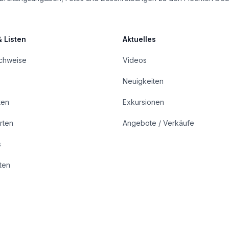
& Listen
Aktuelles
achweise
Videos
Neuigkeiten
ten
Exkursionen
rten
Angebote / Verkäufe
s
rten