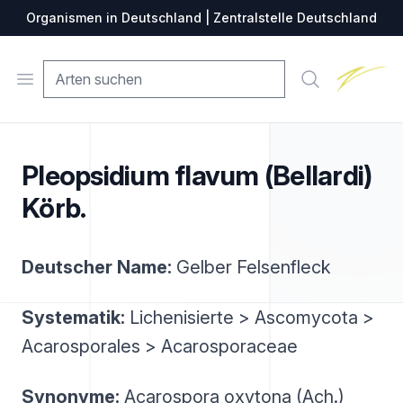
Organismen in Deutschland | Zentralstelle Deutschland
Zentralste
Open menu
Suche
Pleopsidium flavum (Bellardi)
Körb.
Deutscher Name:
Gelber Felsenfleck
Systematik:
Lichenisierte > Ascomycota >
Acarosporales > Acarosporaceae
Synonyme:
Acarospora oxytona (Ach.)