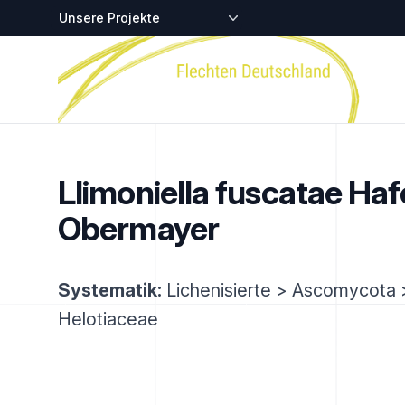
Zentralstellen-Projekte
Startseite
Llimoniella fuscatae Haf
Obermayer
Systematik:
Lichenisierte > Ascomycota >
Helotiaceae