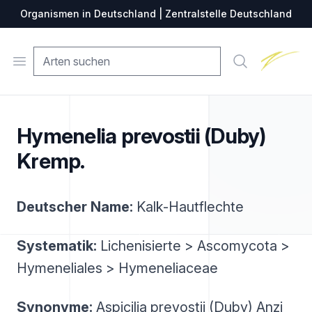
Organismen in Deutschland | Zentralstelle Deutschland
Zentralste
Open menu
Suche
Hymenelia prevostii (Duby)
Kremp.
Deutscher Name:
Kalk-Hautflechte
Systematik:
Lichenisierte > Ascomycota >
Hymeneliales > Hymeneliaceae
Synonyme:
Aspicilia prevostii (Duby) Anzi