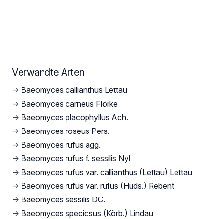
Verwandte Arten
→
Baeomyces callianthus Lettau
→
Baeomyces carneus Flörke
→
Baeomyces placophyllus Ach.
→
Baeomyces roseus Pers.
→
Baeomyces rufus agg.
→
Baeomyces rufus f. sessilis Nyl.
→
Baeomyces rufus var. callianthus (Lettau) Lettau
→
Baeomyces rufus var. rufus (Huds.) Rebent.
→
Baeomyces sessilis DC.
→
Baeomyces speciosus (Körb.) Lindau