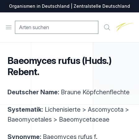
Organismen in Deutschland | Zentralstelle Deutschland
Zentralste
Open menu
Suche
Baeomyces rufus (Huds.)
Rebent.
Deutscher Name:
Braune Köpfchenflechte
Systematik:
Lichenisierte > Ascomycota >
Baeomycetales > Baeomycetaceae
Synonyme:
Baeomyces rufus f.