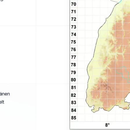
sänen
lt