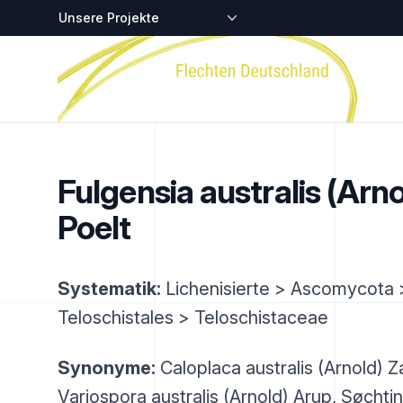
Zentralstellen-Projekte
Startseite
Fulgensia australis (Arno
Poelt
Systematik:
Lichenisierte > Ascomycota 
Teloschistales > Teloschistaceae
Synonyme:
Caloplaca australis (Arnold) Za
Variospora australis (Arnold) Arup, Søcht