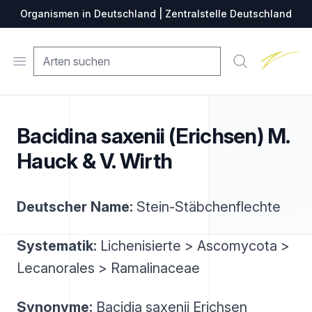
Organismen in Deutschland | Zentralstelle Deutschland
Zentralste
Open menu
Suche
Bacidina saxenii (Erichsen) M.
Hauck & V. Wirth
Deutscher Name:
Stein-Stäbchenflechte
Systematik:
Lichenisierte > Ascomycota >
Lecanorales > Ramalinaceae
Synonyme:
Bacidia saxenii Erichsen