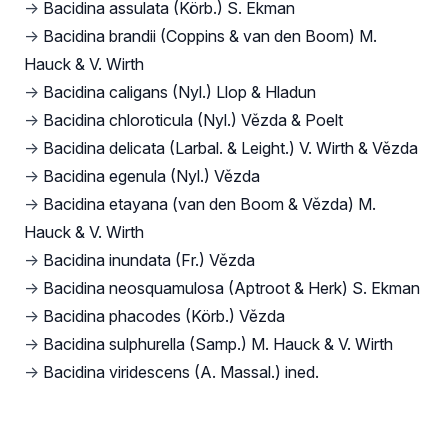
→
Bacidina assulata (Körb.) S. Ekman
→
Bacidina brandii (Coppins & van den Boom) M.
Hauck & V. Wirth
→
Bacidina caligans (Nyl.) Llop & Hladun
→
Bacidina chloroticula (Nyl.) Vězda & Poelt
→
Bacidina delicata (Larbal. & Leight.) V. Wirth & Vězda
→
Bacidina egenula (Nyl.) Vězda
→
Bacidina etayana (van den Boom & Vězda) M.
Hauck & V. Wirth
→
Bacidina inundata (Fr.) Vězda
→
Bacidina neosquamulosa (Aptroot & Herk) S. Ekman
→
Bacidina phacodes (Körb.) Vězda
→
Bacidina sulphurella (Samp.) M. Hauck & V. Wirth
→
Bacidina viridescens (A. Massal.) ined.
Footer