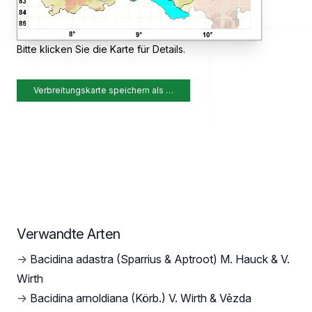
Bitte klicken Sie die Karte für Details.
Verbreitungskarte speichern als …
Verwandte Arten
→
Bacidina adastra (Sparrius & Aptroot) M. Hauck & V.
Wirth
→
Bacidina arnoldiana (Körb.) V. Wirth & Vězda