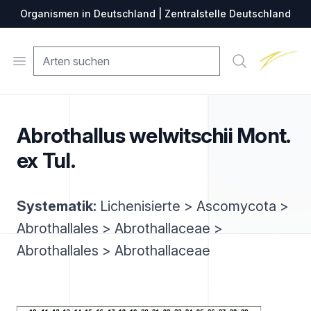
Organismen in Deutschland | Zentralstelle Deutschland
Zentralste
Open menu
Suche
Abrothallus welwitschii Mont.
ex Tul.
Systematik:
Lichenisierte > Ascomycota >
Abrothallales > Abrothallaceae >
Abrothallales > Abrothallaceae